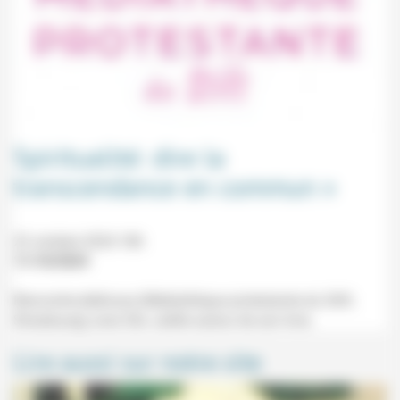
Spiritualité: dire la
transcendance en commun »
22 octobre 2024 18h
11/10/2024
Rencontre-dédicace (Médiathèque protestante du Stift,
Strasbourg) avec Elio Jaillet autour de son livre.
Lire aussi sur notre site