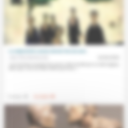
La subjectivité comme dernier lieu du sens
Jean-Paul Sanfourche
24/04/2026
«Les hommes essayent de sauver cette Société par un ordre logique,
alors que c’est cet ordre même qui la tue.»...
.
.
Technique
Foi, laïcité