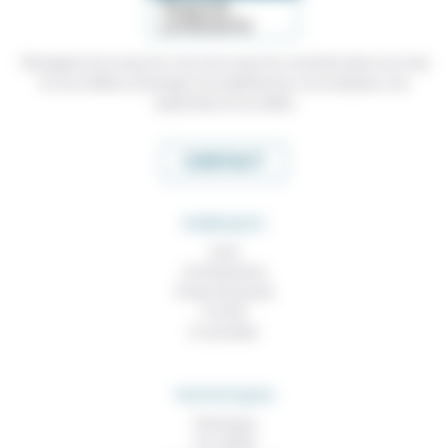
Témoigner de ce que l'on voit, de ce que l'on constate dans nos vies
et nos métiers, échanger nos expériences, nos analyses, nos
expertises et nos idées
CONTACT
RUBRIQUES
À lire
Contributions
Prises de parole
À noter
À consulter
THEMATIQUES
Technique
Foi, laïcité