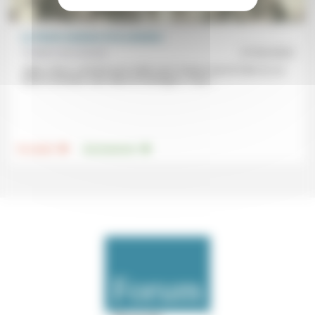
Le Christ créateur et la création
Frédéric de Coninck
27/03/2023
«Mais Jésus, sachant qu’on allait venir l’enlever pour le faire roi, se
retira à nouveau, seul, dans la montagne.» Face...
.
.
Foi, laïcité
Environnement