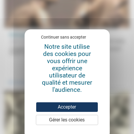
Partir pour mieux grandir
Continuer sans accepter
Jean-Luc Gadreau, Marion Muller-Colard
12/07/2022
Notre site utilise
«Changer de regard sur ce temps de l’adolescence qui est souvent
des cookies pour
moqué, craint, pour en faire un éloge d’un temps...
vous offrir une
expérience
.
utilisateur de
qualité et mesurer
Vivre ensemble
l'audience.
Accepter
Gérer les cookies