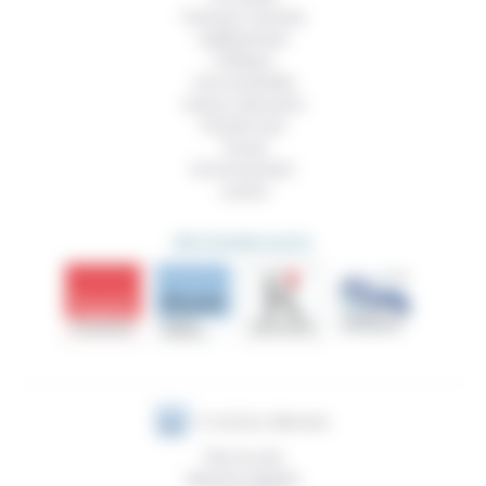
Femmes, hommes
Vieillissement
Politique
Vivre ensemble
Culture, éducation
Prendre soin
Travail
Environnement
Justice
DÉCOUVRIR AUSSI
Plan du site
Mentions légales