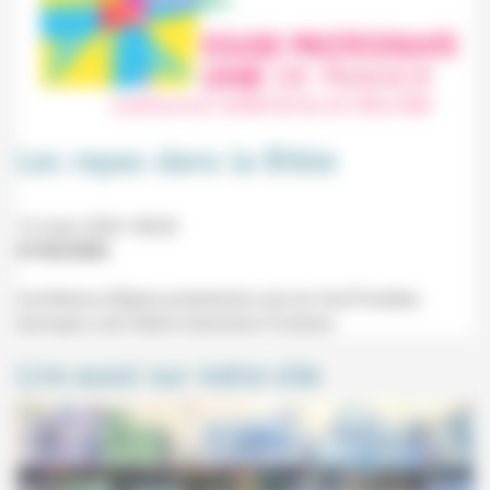
Les repas dans la Bible
13 mars 2026 18h30
27/02/2026
Conférence (Église protestante unie du Sud-Finistère,
Quimper) avec Marie Geneviève Fontaine.
Lire aussi sur notre site