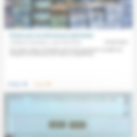
Prêcher pour une décroissance généralisée
Frédérick Casadesus, Jean-Pierre Rive
25/09/2023
Pour lutter contre «la tentation de la toute-puissance» et pallier les
manques d’un État qui n’est «plus en capacité de...
.
.
Politique
Travail