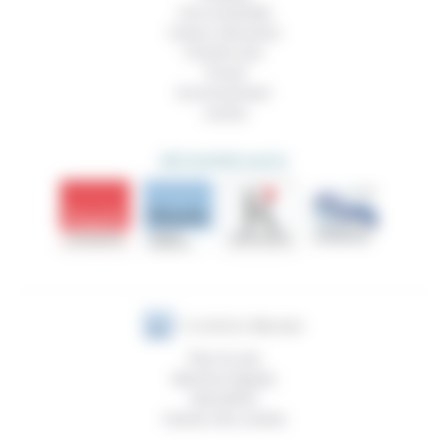
Vivre ensemble
Culture, éducation
Prendre soin
Travail
Environnement
Justice
DÉCOUVRIR AUSSI
Plan du site
Mentions légales
Newsletter
Gestion des cookies