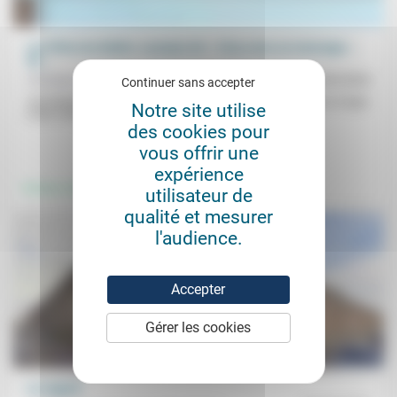
Les filets du diable: à propos de « Vous avez un message »
de...
Christian Walter
26/04/2024
Continuer sans accepter
«En limitant nos interactions avec autrui dans les rencontres en ligne
Notre site utilise
à des messages, nous devenons au sens propre comme...
des cookies pour
.
.
vous offrir une
expérience
Femmes, hommes
Culture, éducation
utilisateur de
qualité et mesurer
l'audience.
Accepter
Gérer les cookies
Le regard