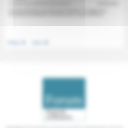
Aumônerie protestante des prisons
05/09/2021
Une rencontre dans une prison pour femmes. Par rapport aux
rencontres précédentes, le fait de savoir ce que la détenue...
.
.
Politique
Justice
Témoigner de ce que l'on voit, de ce que l'on constate dans nos vies