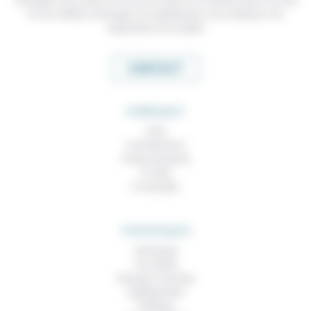
et nos métiers, échanger nos expériences, nos analyses, nos
expertises et nos idées
CONTACT
RUBRIQUES
À lire
Contributions
Prises de parole
À noter
À consulter
THEMATIQUES
Technique
Foi, laïcité
Femmes, hommes
Vieillissement
Politique