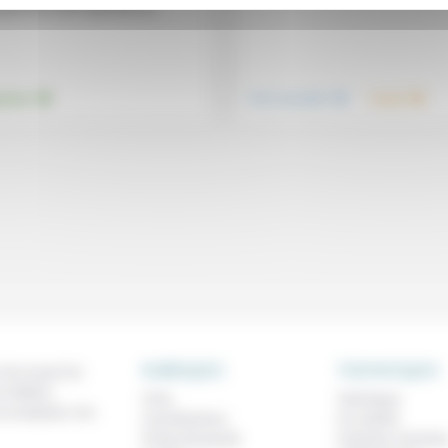
iant une vision optimiste de...
.
.
.
nement
Vivre ensemble
Travail
RUBRIQUES
THEMATIQUES
 de ce que l'on
métiers,
À lire
Technique
os analyses, nos
Contributions
Foi, laïcité
Prises de parole
Femmes, homme