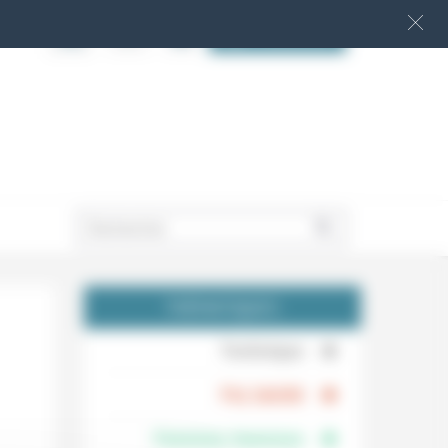
S‘INSCRIRE
.
THÉMATIQUES
.
Technique
.
Foi, laïcité
Femmes, hommes