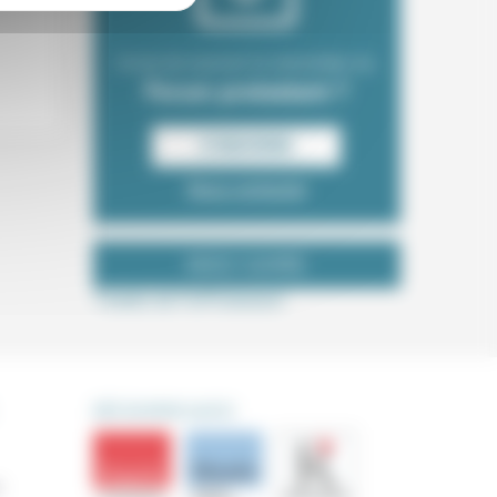
Envie de recevoir la newsletter du
Forum protestant ?
S‘INSCRIRE
Nous contacter
NOUS SUIVRE
Tweets de ForProtestant
DÉCOUVRIR AUSSI
s