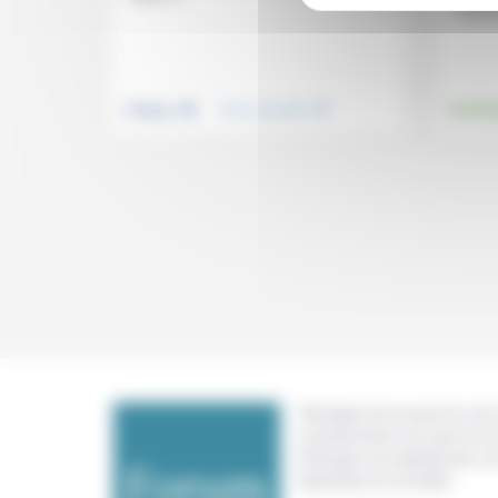
contrar
.
.
Politique
Vivre ensemble
Environ
Témoigner de ce que l'on voit,
constate dans nos vies et nos 
échanger nos expériences, n
expertises et nos idées