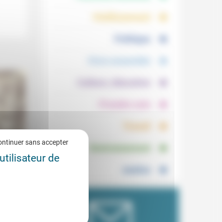
.
.
Vieillissement
.
Politique
.
Vivre ensemble
.
Culture, éducation
.
Prendre soin
.
Travail
.
ontinuer sans accepter
Environnement
utilisateur de
(2):
Justice
6/2021
 fin et
ne