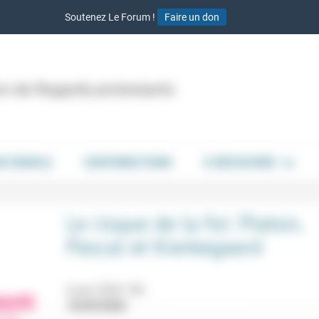
Soutenez Le Forum !
Faire un don
ion de Regards protestants
DE PAROLE
CONTRIBUTIONS
À DÉCOUVRIR
Le risque de la foi: Platon,
Pascal et Kierkegaard
6 juin 2026 19h
16/05/2026