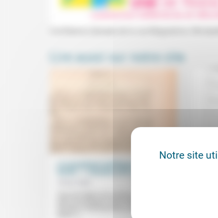
Conférence (temple de la rue Maguelone, Montpel
Lire aussi sur notre site
Notre site ut
Les paradoxes politiques de la
L’eff
laïcité : 1. Situation de la laïcité
avert
Olivier Abel
19/12/2020
Roger-
Vince
Dans les lignes qui suivent, je voudrais
partir de quelques observations sur la
Rejete
situation contemporaine, puis remonter à
et aut
Bayle, à...
seraie