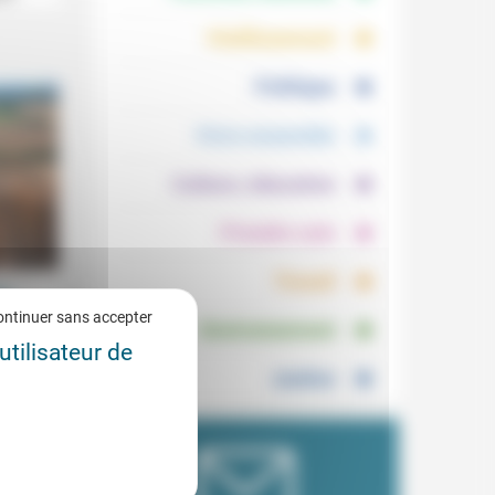
.
.
Vieillissement
.
Politique
.
Vivre ensemble
.
Culture, éducation
.
Prendre soin
.
Travail
me
.
ontinuer sans accepter
2/2020
Environnement
utilisateur de
Justice
aute
ible et