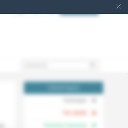
S‘INSCRIRE
.
THÉMATIQUES
.
Technique
.
Foi, laïcité
Femmes, hommes
ol.