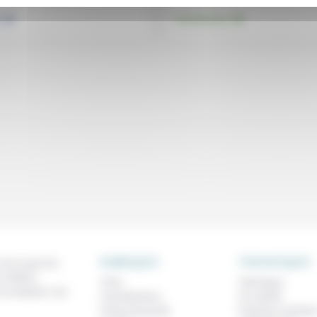
.
.
e
Environnement
RUBRIQUES
THEMATIQUES
 de ce que l'on
métiers,
À lire
Technique
os analyses, nos
Contributions
Foi, laïcité
Prises de parole
Femmes, homme