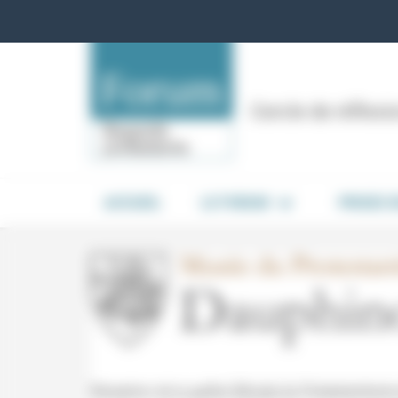
Panneau de gestion des cookies
Cercle de réflex
ACCUEIL
LE FORUM
PRISES 
Réception de la galère (Musée du Protestantisme 