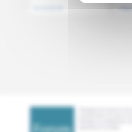
.
Vivre ensemble
Politiqu
Témoigner de ce que l'on voit,
constate dans nos vies et nos 
échanger nos expériences, n
expertises et nos idées