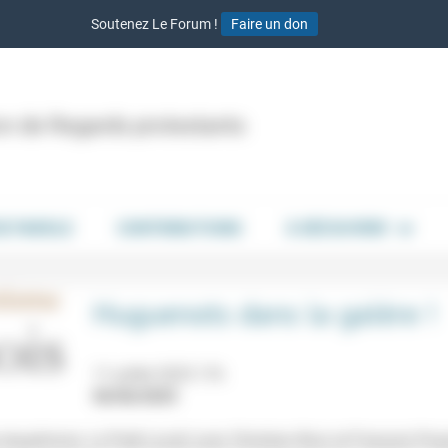
Soutenez Le Forum !
Faire un don
ion de Regards protestants
DE PAROLE
CONTRIBUTIONS
À DÉCOUVRIR
Huguenots dans la galère !
11 juillet 2025 17h
06/06/2025
dauphinois, Le Poët-Laval) avec Christian Brun et François Pouj