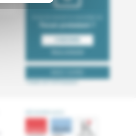
Envie de recevoir la newsletter du
Forum protestant ?
S‘INSCRIRE
Nous contacter
NOUS SUIVRE
Tweets de ForProtestant
DÉCOUVRIR AUSSI
s