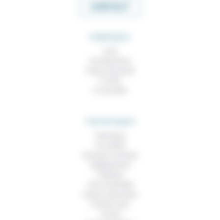
CONTACT
RUBRIQUES
À lire
Contributions
Prises de parole
À noter
À consulter
THEMATIQUES
Technique
Foi, laïcité
Femmes, hommes
Vieillissement
Politique
Vivre ensemble
Culture, éducation
Prendre soin
Travail