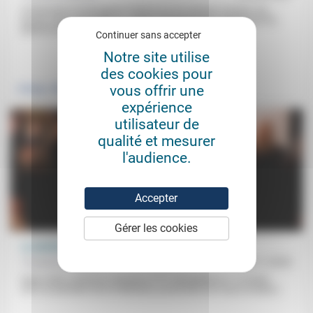
S’informant et échangeant d’abord sur les réseaux sociaux, les
jeunes sont confrontés au «chaos informationnel» généré par les
plateformes. Dans...
Continuer sans accepter
Notre site utilise
.
des cookies pour
vous offrir une
Politique
expérience
utilisateur de
qualité et mesurer
l'audience.
Accepter
Gérer les cookies
La laïcité en question: la fin d’un consensus?
François Clavairoly
30/11/2020
Dans cette conférence donnée à l’IPT Montpellier le 17 octobre
2019, le président de la Fédération protestante de France analyse...