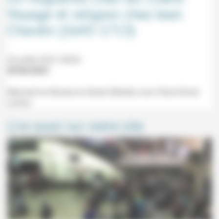
Voyage et religion chez Jean
Chardin (1643-1713)
26 juillet 2023 18h30
09/06/2023
Mercredi du Musée du Désert (Mialet) avec Pierre-Olivier
Léchot.
Lire aussi sur notre site