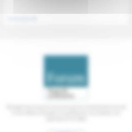
.
Vivre ensemble
Témoigner de ce que l'on voit, de ce que l'on constate dans nos vies
et nos métiers, échanger nos expériences, nos analyses, nos
expertises et nos idées