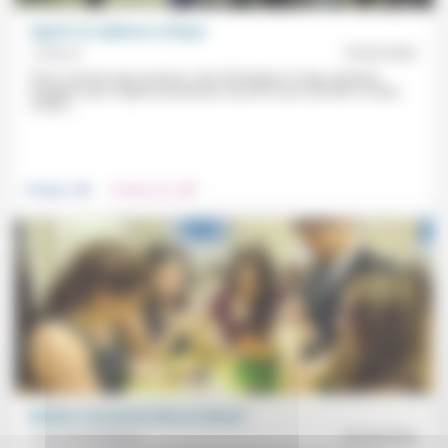
Appel à la vigilance critique
Collectif
19/02/2022
Nous sommes des pasteurs, des théologiens et des membres
engagés dans l’Église protestante unie de France (ÉPUdF) et dans
l’Union...
.
.
Politique
Prendre soin
Médias: les jeunes face au chaos?
Forum protestant
23/04/2022