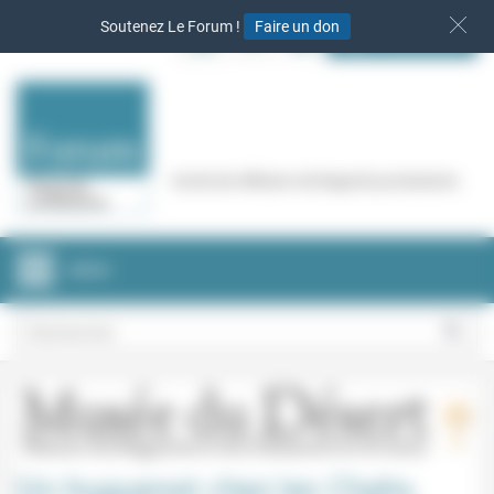
Panneau de gestion des cookies
Soutenez Le Forum !
Faire un don
S‘INSCRIRE
Cercle de réflexion de Regards protestants
MENU
Un huguenot chez les Chahs.