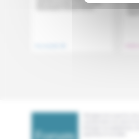
« À l’i
Anaïs qui rassemble une quarantaine
individ
d’associations nîmoises d’action...
destiné
soignan
.
Vivre ensemble
Prendre 
Témoigner de ce que l'on voit,
constate dans nos vies et nos 
échanger nos expériences, n
expertises et nos idées