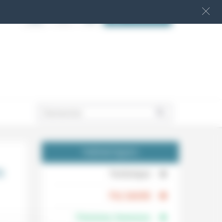
S‘INSCRIRE
.
THÉMATIQUES
s
.
Technique
.
Foi, laïcité
Femmes, hommes