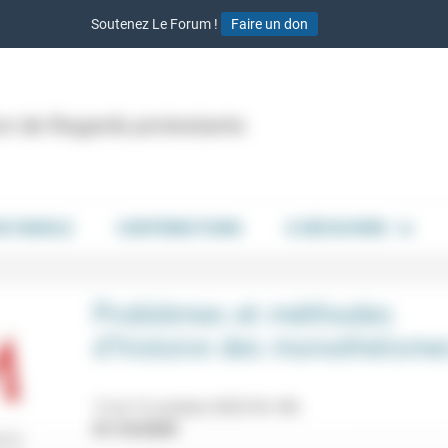
Soutenez Le Forum !
Faire un don
ion de Regards protestants
DE PAROLE
CONTRIBUTIONS
À DÉCOUVRIR
Problèmes et méthodes
d’histoire des monothéisme
12 et 13 octobre 2020 9h-18h
01/10/2020