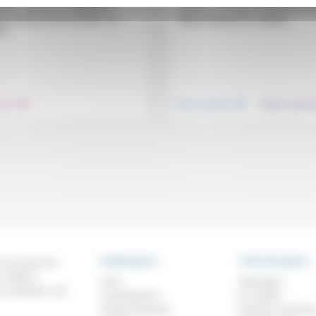
ntersection entre la tragédie
« Eh bien … pas un mot. Silence co
uelle subie par la victime et la
absolu sur le sujet. Pourtant, la vie
e collective de la société », le
Michel Delpech va changer...
t...
.
.
soin
Vivre ensemble
Culture, éducat
RUBRIQUES
THEMATIQUES
 de ce que l'on
métiers,
À lire
Technique
os analyses, nos
Contributions
Foi, laïcité
Prises de parole
Femmes, homme