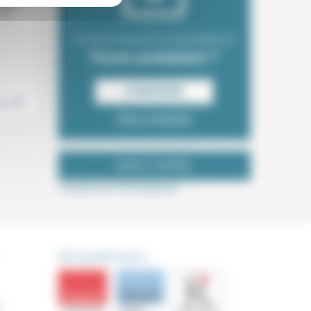
mplet,
 de
Envie de recevoir la newsletter du
Forum protestant ?
.
S‘INSCRIRE
ion
Nous contacter
NOUS SUIVRE
Tweets de ForProtestant
DÉCOUVRIR AUSSI
s