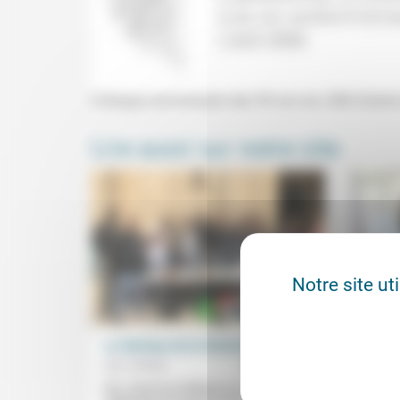
Colloque anniversaire des 50 ans du LEM (Centre
Lire aussi sur notre site
Notre site ut
La fabrique de la fraternité
Soign
situat
Éric Thimel
06/03/2019
Nadin
Éric Thimel est délégué du Secours
Catholique du Gard et pilote le réseau