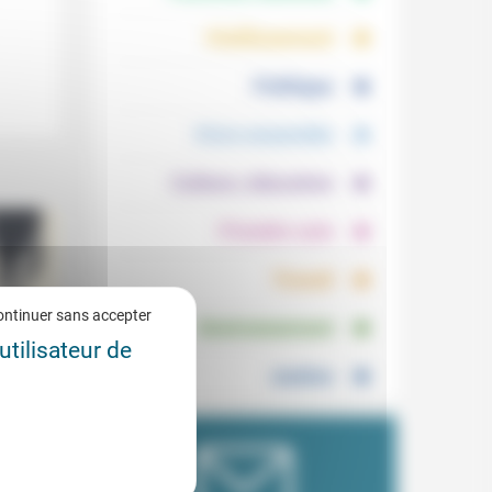
.
.
Vieillissement
.
Politique
.
Vivre ensemble
.
Culture, éducation
.
Prendre soin
.
Travail
.
ontinuer sans accepter
Environnement
utilisateur de
Justice
 :
0/2018