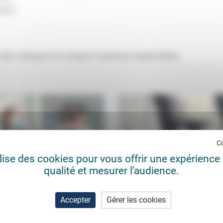
 des colloques du Campus Condorcet, Aubervilliers).
C
ilise des cookies pour vous offrir une expérience 
qualité et mesurer l'audience.
ants : 4 questions éthiques en
Michel Delpech et Jésus-Christ
Accepter
Gérer les cookies
ion sanitaire exceptionnelle
omertà sur France 2
e Davous
31/03/2020
Philippe Malidor
03/1