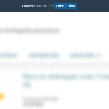
Soutenez Le Forum !
Faire un don
ion de Regards protestants
DE PAROLE
CONTRIBUTIONS
À DÉCOUVRIR
Peut-on dialoguer avec l’isl
(4)
25 octobre 2023 20h
13/10/2023