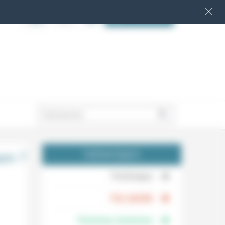
S‘INSCRIRE
.
am ?
THÉMATIQUES
.
Technique
.
Foi, laïcité
Femmes, hommes