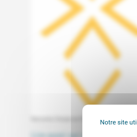
Rencontre (Temple de l'Étoile, Paris) avec Moha
Notre site ut
Lire aussi sur notre site