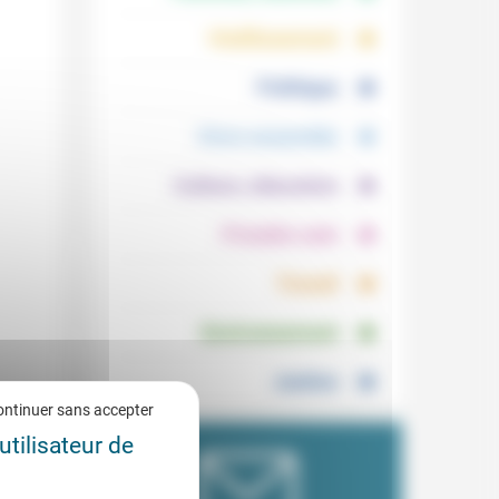
.
.
Vieillissement
.
Politique
.
Vivre ensemble
.
Culture, éducation
.
Prendre soin
.
Travail
.
Environnement
Justice
ontinuer sans accepter
rnot.
utilisateur de