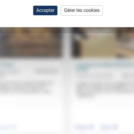
Accepter
Gérer les cookies
t l’Autre
La justice au rabais n’est pas l
justice
oise Smyth-
07/05/2014
tin
Frédéric de Coninck
06/1
 récit met en scène l’histoire du
«Juger vite mais mal, ou juger bie
iblique comme du Dieu d’un
dans des délais inacceptables», c’
vaincu, d’un Dieu désiré, mais...
dilemme auquel sont confrontés l
magistrats...
.
.
.
nsemble
Politique
Justice