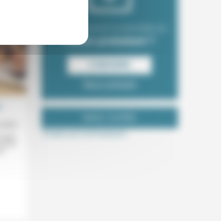
Envie de recevoir la newsletter du
Forum protestant ?
S‘INSCRIRE
Nous contacter
a
NOUS SUIVRE
2/2021
Tweets de ForProtestant
n mais
est le
es