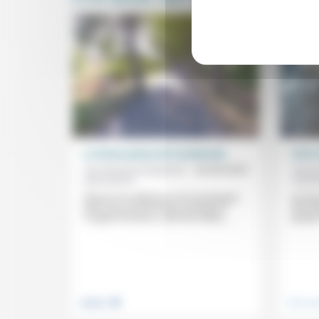
La ferme-prison de Casabianda
L’Un e
Aumônerie protestante
26/04/2023
Franç
des prisons
Floren
Réservé aux détenus en fin de (longue)
Ce bref
peine qui y passent leurs journées à
Dieu b
«soigner les porcs, traire les brebis,...
peuple 
.
Justice
Vivre e