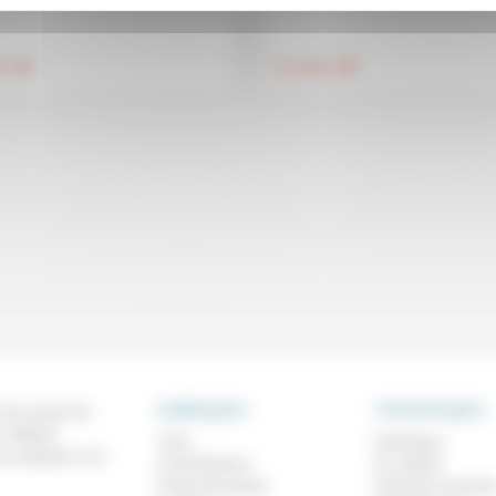
.
.
té
Foi, laïcité
RUBRIQUES
THEMATIQUES
 de ce que l'on
métiers,
À lire
Technique
os analyses, nos
Contributions
Foi, laïcité
Prises de parole
Femmes, homme