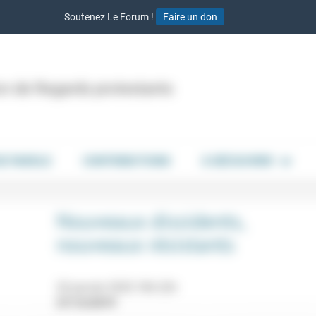
Soutenez Le Forum !
Faire un don
ion de Regards protestants
DE PAROLE
CONTRIBUTIONS
À DÉCOUVRIR
Nouveaux dissidents,
nouveaux résistants
20 janvier 2020 18h-22h
27/12/2019