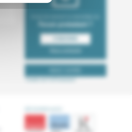
Envie de recevoir la newsletter du
Forum protestant ?
S‘INSCRIRE
Nous contacter
NOUS SUIVRE
Tweets de ForProtestant
DÉCOUVRIR AUSSI
s