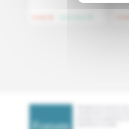
.
.
Foi, laïcité
Femmes, hommes
Foi, laïci
Témoigner de ce que l'on voit,
constate dans nos vies et nos 
échanger nos expériences, n
expertises et nos idées