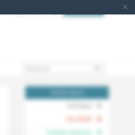
S‘INSCRIRE
.
THÉMATIQUES
.
Technique
.
Foi, laïcité
Femmes, hommes