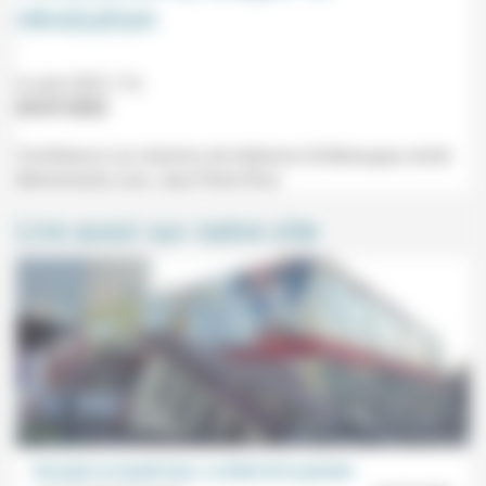
révolution
6 août 2022 11h
02/07/2022
Conférence Les chemins de tolérance (Valleraugue, école
élémentaire) avec Jean-Pierre Rive.
Lire aussi sur notre site
Vie juste et monde faux. La tâche de la pensée