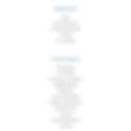
RUBRIQUES
À lire
Contributions
Prises de parole
À noter
À consulter
THEMATIQUES
Technique
Foi, laïcité
Femmes, hommes
Vieillissement
Politique
Vivre ensemble
Culture, éducation
Prendre soin
Travail
Environnement
Justice