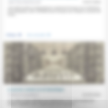
Jean-Paul Sanfourche
10/07/2026
«Une démocratie ne disparaît pas seulement lorsque ses institutions
sont attaquées; elle s’affaiblit aussi lorsque ses citoyens cessent de
croire...
.
.
Politique
Vivre ensemble
Le pouvoir, comme un art dramatique
Frédérick Casadesus
22/09/2023
«Des rôles et des attitudes qui varient peu.» Il y a non seulement
l’aspect répétitif mais l’aspect joué: les scénarios...