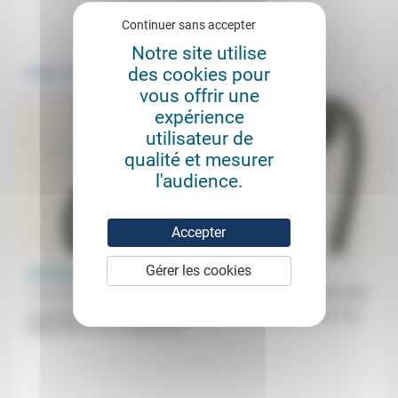
Continuer sans accepter
.
Notre site utilise
des cookies pour
Politique
vous offrir une
expérience
utilisateur de
qualité et mesurer
l'audience.
Accepter
Gérer les cookies
Foi et poésie au bout du fil
Yves Ughes
03/04/2021
Le but était «d’apprivoiser le public, de l’initier en quelque sorte à la
poésie de la foi»: le résultat, ce...