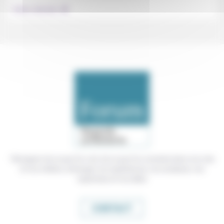
.
Culture, éducation
Témoigner de ce que l'on voit, de ce que l'on constate dans nos vies
et nos métiers, échanger nos expériences, nos analyses, nos
expertises et nos idées
CONTACT