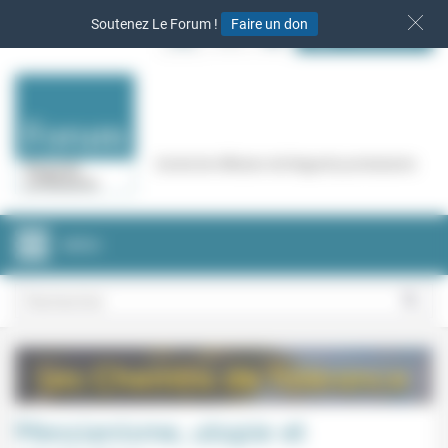
Panneau de gestion des cookies
Soutenez Le Forum !
Faire un don
S‘INSCRIRE
Cercle de réflexion de Regards protestants
MENU
Messianisme, utopie et