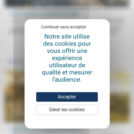
Face à la guerre, un effort de lucidité
Frédérick Casadesus
18/08/2025
Continuer sans accepter
«La guerre est aussi une affaire de mots, de raisonnement.» Faut-il
parler des causes (comme autrefois), des origines (comme lors...
Notre site utilise
des cookies pour
.
vous offrir une
expérience
Politique
utilisateur de
qualité et mesurer
l'audience.
Accepter
Gérer les cookies
Laisse les morts enterrer leurs morts (1)