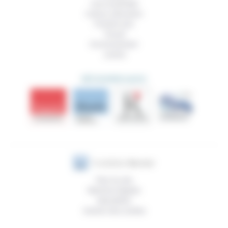
Vivre ensemble
Culture, éducation
Prendre soin
Travail
Environnement
Justice
DÉCOUVRIR AUSSI
Plan du site
Mentions légales
Newsletter
Gestion des cookies