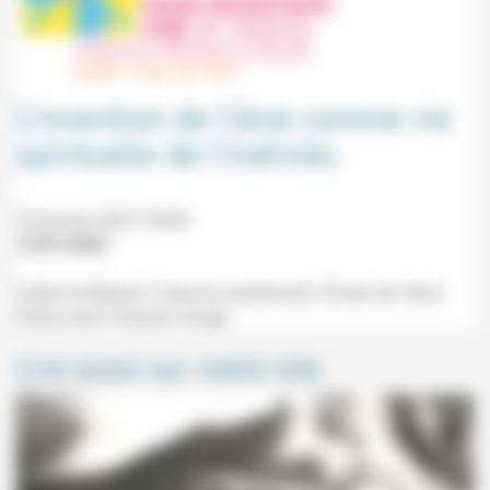
L’invention de l’âme comme vie
spirituelle de l’individu
23 janvier 2022 10h30
12/01/2022
Culte-conférence "L'âme en question(s)" (Foyer de l'âme,
Paris) avec François Vouga.
Lire aussi sur notre site