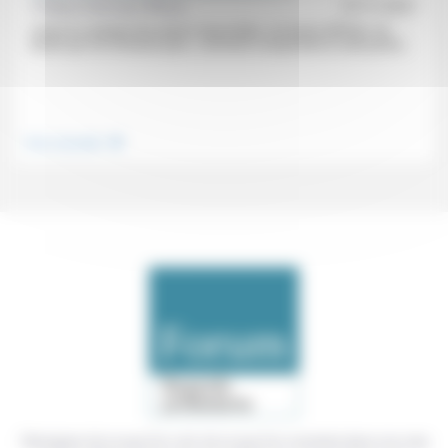
Philippe Kabongo-Mbaya
27/11/2021
«Dans le contexte des deuils impossibles, de deuils différés, de
deuils qui n’en finissent pas», comment comprendre la rude parole...
.
Vivre ensemble
Témoigner de ce que l'on voit, de ce que l'on constate dans nos vies