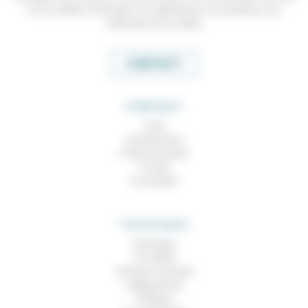
et nos métiers, échanger nos expériences, nos analyses, nos
expertises et nos idées
CONTACT
RUBRIQUES
À lire
Contributions
Prises de parole
À noter
À consulter
THEMATIQUES
Technique
Foi, laïcité
Femmes, hommes
Vieillissement
Politique