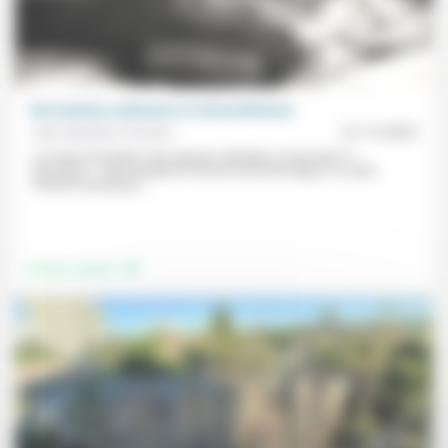
Des femmes ordinaires et extraordinaires
Jean Baubérot-Vincent
01/12/2025
«Je viens de perdre ‘mon’ épouse, Michèle, le mercredi 19
novembre.». Jean Baubérot-Vincent rend hommage ici à cette
«femme lumineuse,...
.
Femmes, hommes