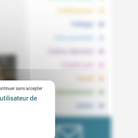
.
.
Vieillissement
.
Politique
.
Vivre ensemble
.
Culture, éducation
.
Prendre soin
.
Travail
.
ontinuer sans accepter
Environnement
utilisateur de
Justice
’un
1/2021
ès