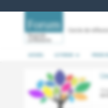
Panneau de gestion des cookies
Cercle de réflex
ACCUEIL
LE FORUM
PRISES 
L’
13 n
24/