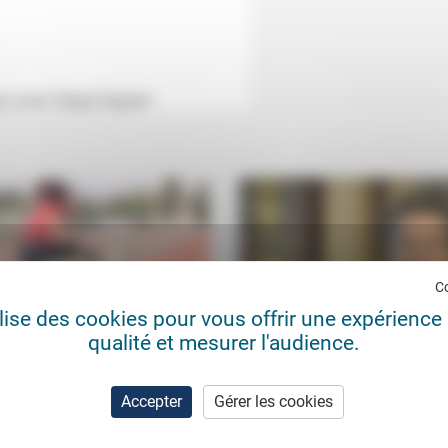
ux) avec Serge Degueil.
C
ilise des cookies pour vous offrir une expérience 
qualité et mesurer l'audience.
uoi des activités ludiques en
Les questions existentielles d
 ?
sportif professionnel
Accepter
Gérer les cookies
erie protestante
17/04/2025
Frédéric de Coninck
25/0
risons
«Vos propres attentes sont déjà tr