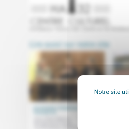
Conférence "Vivre la ville" (Centre du Hâ, Bordea
Lire aussi sur notre site
Notre site ut
Du domicile à l’établissement
Pourq
d’accueil (3)
prison
Anne Thöni, Béatrice
30/06/2023
Aumôn
Birmelé, Bruno Carles,
des p
Caroline Bauer, Valérie Ducasse