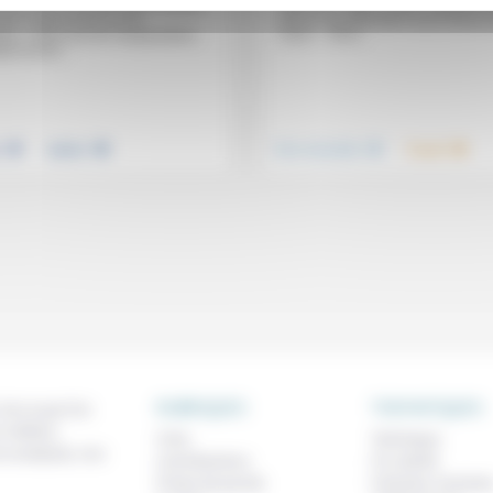
difficiles à gérer», alors «quand d’
emin vers un avenir sans récidive
personnes attendent aussi beauc
ar l’estime de soi et la
vous»… dit le...
nce.» Alors qu’une surpopulation
le record...
.
.
.
.
e
Justice
Vivre ensemble
Travail
RUBRIQUES
THEMATIQUES
 de ce que l'on
métiers,
À lire
Technique
os analyses, nos
Contributions
Foi, laïcité
Prises de parole
Femmes, homme