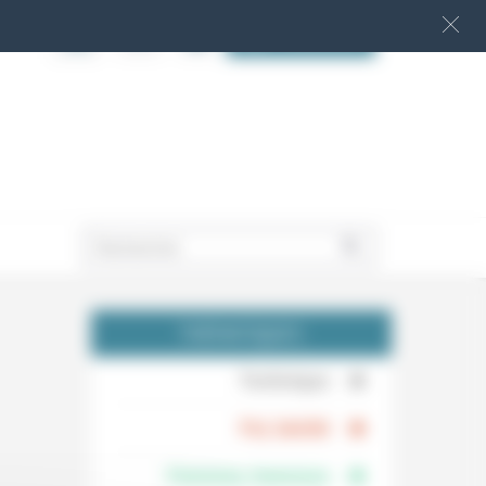
S‘INSCRIRE
.
THÉMATIQUES
.
Technique
.
Foi, laïcité
Femmes, hommes