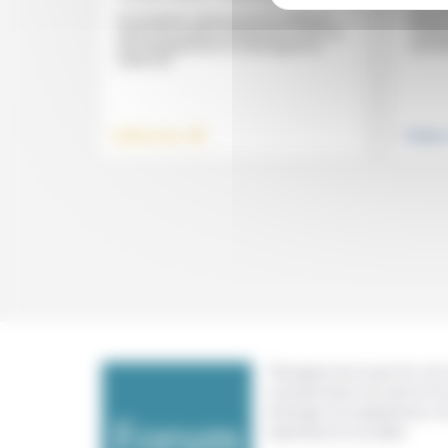
«Le ch
passe p
Ce troisième volet poursuit la réflexion
confia
autour de la perte d’autonomie et de son
carcéra
accompagnement en interrogeant la
notion du...
.
Vieillissement
Politiqu
Témoigner de ce que l'on voit,
constate dans nos vies et nos 
échanger nos expériences, n
expertises et nos idées