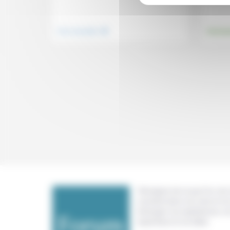
.
Vivre ensemble
Environ
Témoigner de ce que l'on voit,
constate dans nos vies et nos 
échanger nos expériences, n
expertises et nos idées