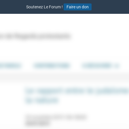
Soutenez Le Forum !
Faire un don
ion de Regards protestants
DE PAROLE
CONTRIBUTIONS
À DÉCOUVRIR
Le rapport entre le judaïsme
la nature
24 novembre 2019 14h-18h30
29/07/2019