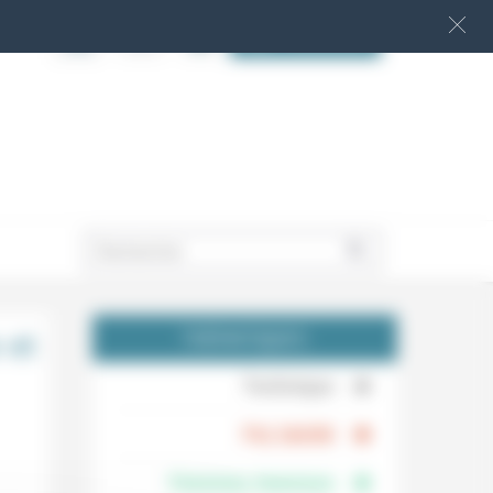
S‘INSCRIRE
.
 et
THÉMATIQUES
.
Technique
.
Foi, laïcité
Femmes, hommes