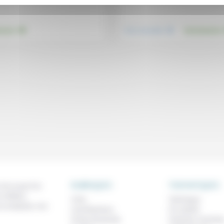
.
.
nement
Vivre ensemble
Environnement
RUBRIQUES
THEMATIQUES
 de ce que l'on
métiers,
À lire
Technique
os analyses, nos
Contributions
Foi, laïcité
Prises de parole
Femmes, homme