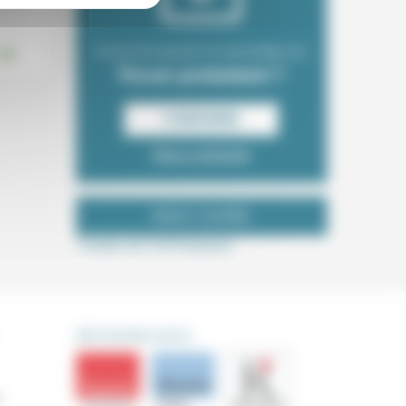
.
Envie de recevoir la newsletter du
Forum protestant ?
S‘INSCRIRE
Nous contacter
NOUS SUIVRE
Tweets de ForProtestant
DÉCOUVRIR AUSSI
s