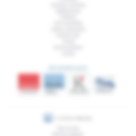
Femmes, hommes
Vieillissement
Politique
Vivre ensemble
Culture, éducation
Prendre soin
Travail
Environnement
Justice
DÉCOUVRIR AUSSI
Plan du site
Mentions légales