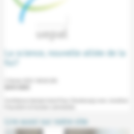
La science, nouvelle alliée de la
foi?
2 février 2023 18h30-20h
20/01/2023
Conférence (temple Saint-Paul, Strasbourg) avec Jonathan
Freundlich et Karsten Lehmkühler.
Lire aussi sur notre site