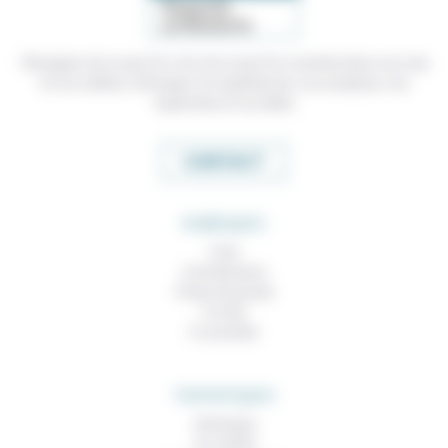
Témoigner de ce que l'on voit, de ce que l'on constate dans nos vies
et nos métiers, échanger nos expériences, nos analyses, nos
expertises et nos idées
CONTACT
RUBRIQUES
À lire
Contributions
Prises de parole
À noter
À consulter
THEMATIQUES
Technique
Foi, laïcité