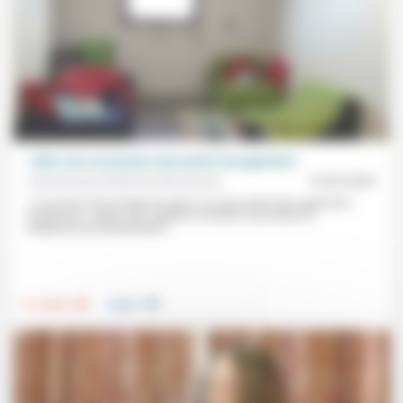
«Aller vers ces jeunes sans porter de jugement»
Aumônerie protestante des prisons
19/05/2026
«J’ai envie d’encourager les gens à ne pas porter des jugements
facilement.» Après une vingtaine d’années d’aumônier en
établissement pénitentiaire...
.
.
Foi, laïcité
Justice