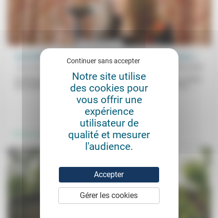
Carol Gilligan: de la « voix différente » à la « voix humaine »
Continuer sans accepter
Jean Hassenforder
25/04/2025
Notre site utilise
Connue pour avoir fondé l’éthique du care (soin, sollicitude) au début
des cookies pour
des années 1980 en soulignant «les difficultés qu’éprouvent les...
vous offrir une
expérience
.
.
utilisateur de
qualité et mesurer
Femmes, hommes
Prendre soin
l'audience.
Accepter
Gérer les cookies