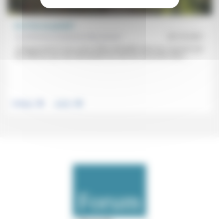
Et si l’on en parlait?
Aumônerie protestante des prisons
20/10/2021
«Fréquemment il nous arrive d’être interpellés dans les coursives par
des détenus qui nous demandent de venir les rencontrer dans...
.
.
Politique
Justice