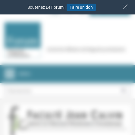
Panneau de gestion des cookies
Soutenez Le Forum !
Faire un don
S‘INSCRIRE
Cercle de réflexion de Regards protestants
MENU