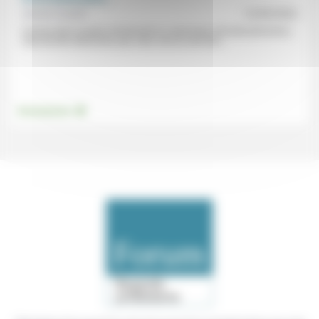
Sylvain Cuzent
12/09/2022
Comme dans la pièce de Beckett où «personne n’écoute personne»,
cela fait des décennies que «des voix se sont fait...
.
Environnement