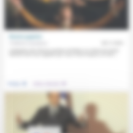
Illusions gagnées
Frédérick Casadesus
05/11/2021
L’adaptation des Illusions perdues de Balzac au cinéma par Xavier
Giannoli vient nous rappeler que «nous vivons toujours, en 2021,...
.
.
Politique
Culture, éducation