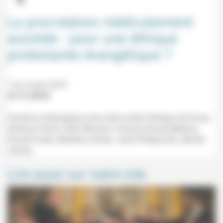
La procréation médicalement
assistée : pour une éthique
protestante évangélique ?
1 et 2 mars 2019
21/11/2018
Carrefour théologique avec entre autres Rodrigo de Sousa,
Anthony Perrot, Henri Blocher, François-Xavier Bellamy,
Donald Cobb, Matthieu Arnéra, Jean-Philippe Bru, Michel
Johner.
Lire aussi sur notre site