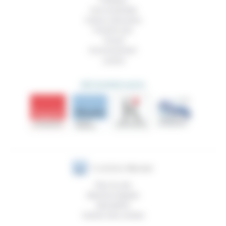
Politique
Vivre ensemble
Culture, éducation
Prendre soin
Travail
Environnement
Justice
DÉCOUVRIR AUSSI
Plan du site
Mentions légales
Newsletter
Gestion des cookies