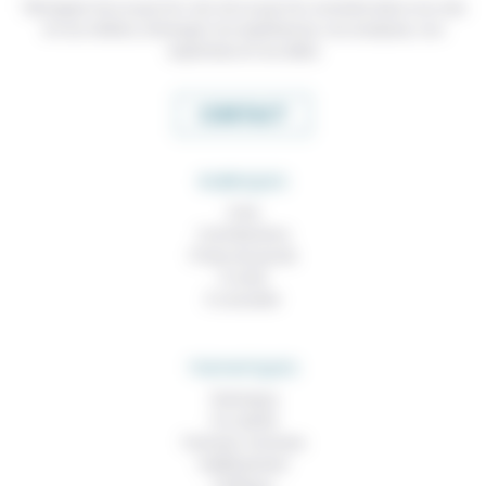
Témoigner de ce que l'on voit, de ce que l'on constate dans nos vies
et nos métiers, échanger nos expériences, nos analyses, nos
expertises et nos idées
CONTACT
RUBRIQUES
À lire
Contributions
Prises de parole
À noter
À consulter
THEMATIQUES
Technique
Foi, laïcité
Femmes, hommes
Vieillissement