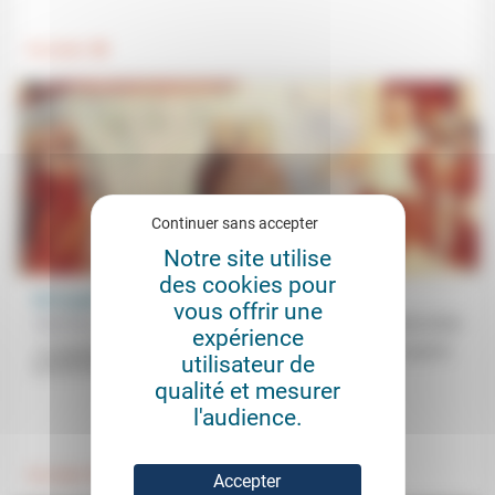
.
Foi, laïcité
Continuer sans accepter
Notre site utilise
des cookies pour
De la guerre juste à l’éthique
vous offrir une
Matthieu Richelle
20/02/2026
expérience
«La question n’est plus de déterminer à quelles conditions la guerre
utilisateur de
pourrait être juste» mais «de savoir si nous pouvons...
qualité et mesurer
l'audience.
.
.
Foi, laïcité
Politique
Accepter