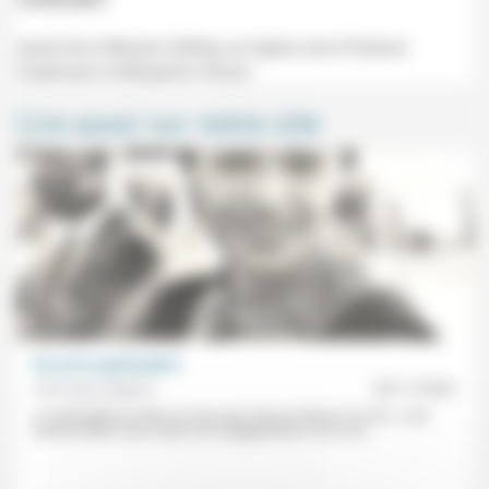
Jeudi de la Mission (Défap, en ligne) avec Florence
Taubmann et Benjamin Simon.
Lire aussi sur notre site
Où est la spiritualité?
Véronique Mégnin
20/11/2022
La spiritualité est-elle «le sens que chacun donne à sa vie», «une
transcendance qui colore nos engagements» là où «la...