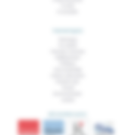
À noter
À consulter
THEMATIQUES
Technique
Foi, laïcité
Femmes, hommes
Vieillissement
Politique
Vivre ensemble
Culture, éducation
Prendre soin
Travail
Environnement
Justice
DÉCOUVRIR AUSSI