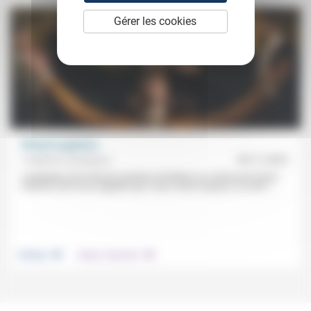
Gérer les cookies
Illusions gagnées
Frédérick Casadesus
05/11/2021
L’adaptation des Illusions perdues de Balzac au cinéma par Xavier
Giannoli vient nous rappeler que «nous vivons toujours, en 2021,...
.
.
Politique
Culture, éducation