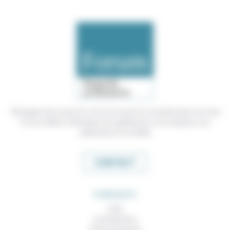
Témoigner de ce que l'on voit, de ce que l'on constate dans nos vies
et nos métiers, échanger nos expériences, nos analyses, nos
expertises et nos idées
CONTACT
RUBRIQUES
À lire
Contributions
Prises de parole