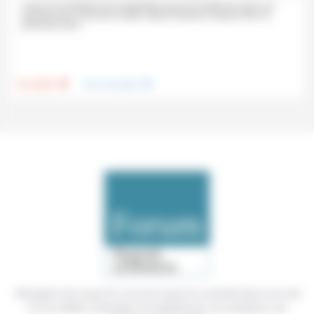
C’est une activatrice de coopération qui est l’invitée de Jean-Luc
Gadreau pour l’émission Solaé. Marie-Christine Carayol aime se
présenter ainsi...
.
.
Foi, laïcité
Vivre ensemble
Témoigner de ce que l'on voit, de ce que l'on constate dans nos vies
et nos métiers, échanger nos expériences, nos analyses, nos