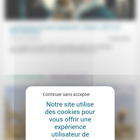
La profondeur du sexe, À propos de « Shame » (2011) de
Steve McQueen
Christian Walter
17/04/2026
«Le mystère du mal et de la sexualité à partir d’un triptyque
désespéré construit sur le corps, la jouissance et...
.
.
Femmes, hommes
Culture, éducation
Continuer sans accepter
Notre site utilise
des cookies pour
vous offrir une
expérience
utilisateur de