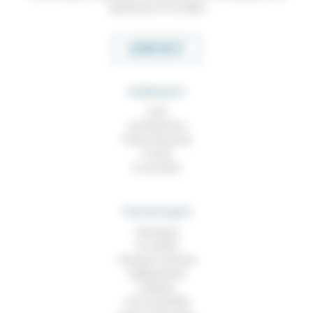
expertises et nos idées
CONTACT
RUBRIQUES
À lire
Contributions
Prises de parole
À noter
À consulter
THEMATIQUES
Technique
Foi, laïcité
Femmes, hommes
Vieillissement
Politique
Vivre ensemble