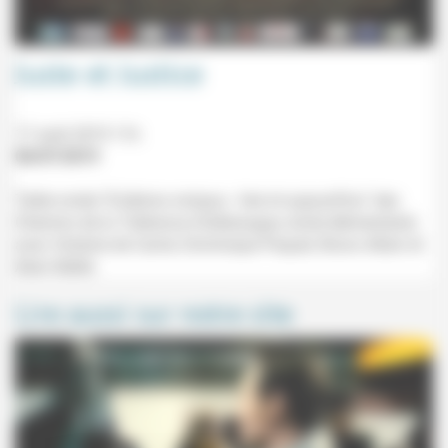
Juste et Justice
17 août 2019 11h
06/07/2019
Table ronde "À bâtons rompus - hier et aujourd'hui" des
Chemins de la Tolérance (Valleraugue, école élémentaire)
avec Violaine de Carné, Dominique Paquet, Bruno Allain et
Alain Bellet.
Lire aussi sur notre site