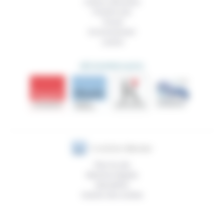
Culture, éducation
Prendre soin
Travail
Environnement
Justice
DÉCOUVRIR AUSSI
Plan du site
Mentions légales
Newsletter
Gestion des cookies