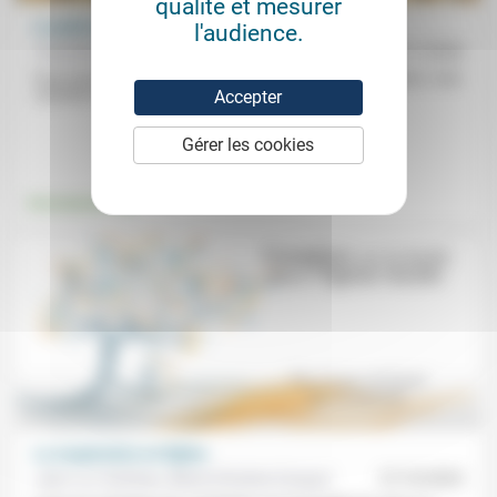
qualité et mesurer
Le puits sans fond de l’écologie profonde
l'audience.
Yves Roucaute
04/11/2020
Pour Yves Roucaute, il y a deux écologies: l’écologie «négative» voire
«punitive» qui continue «à vendre la plus vieille idolâtrie...
Accepter
Gérer les cookies
.
Environnement
La coopération en Église
Jean-Luc Gadreau, Marie-Christine Carayol
27/10/2023