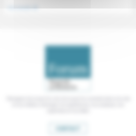
.
Vivre ensemble
Témoigner de ce que l'on voit, de ce que l'on constate dans nos vies
et nos métiers, échanger nos expériences, nos analyses, nos
expertises et nos idées
CONTACT