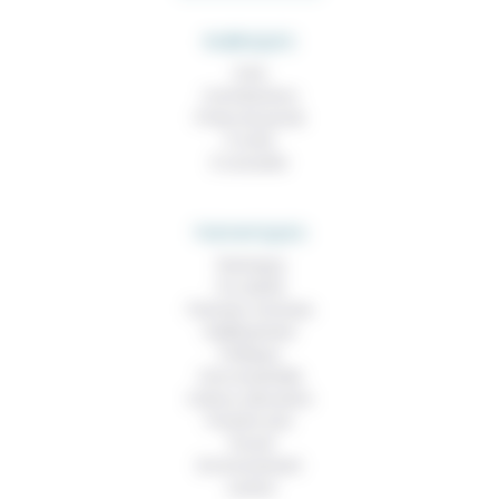
RUBRIQUES
À lire
Contributions
Prises de parole
À noter
À consulter
THEMATIQUES
Technique
Foi, laïcité
Femmes, hommes
Vieillissement
Politique
Vivre ensemble
Culture, éducation
Prendre soin
Travail
Environnement
Justice