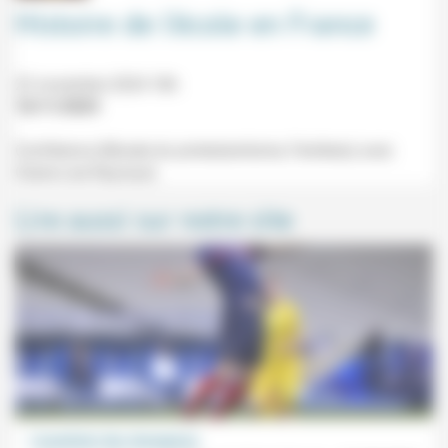
Histoire de l’école en France
22 novembre 2024 18h
16/11/2024
Conférence (Musée du protestantisme, Ferrières) avec
Claire-Lise Raynaud.
Lire aussi sur notre site
L’aumônier des champions