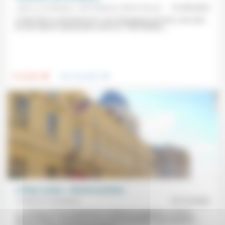
Jean-Luc Gadreau, Joël Thibault, Olivier Giroud
01/09/2023
À l’été 2024 se dérouleront les Jeux Olympiques de Paris, avec plus
de 200 nations représentées, près de 11000 athlètes...
.
.
Foi, laïcité
Vivre ensemble
Collège unique… Illusions perdues
Frédérick Casadesus
07/12/2023
La mythique école républicaine «n’était pas égalitaire, ni même
démocratique». Revenant sur ces faux-semblants qui marquent