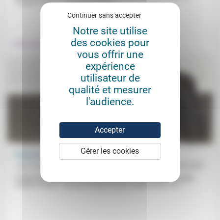
l’histoire scolaire française jusqu’à...
Continuer sans accepter
.
Notre site utilise
des cookies pour
Culture, éducation
vous offrir une
expérience
utilisateur de
qualité et mesurer
l'audience.
Accepter
Gérer les cookies
Face au ressentiment
Jean Hassenforder
26/03/2021
Comment lutter contre cette «réaction affective» d’abord «dirigée
contre un autre» mais qui, de plus en plus indéterminée et à...