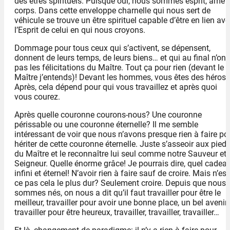
des êtres spirituels. Puisque oui, nous sommes esprit, âme e
corps. Dans cette enveloppe charnelle qui nous sert de
véhicule se trouve un être spirituel capable d’être en lien av
l’Esprit de celui en qui nous croyons.
Dommage pour tous ceux qui s’activent, se dépensent,
donnent de leurs temps, de leurs biens… et qui au final n’ont
pas les félicitations du Maître. Tout ça pour rien (devant le
Maître j’entends)! Devant les hommes, vous êtes des héros.
Après, cela dépend pour qui vous travaillez et après quoi
vous courez.
Après quelle couronne courons-nous? Une couronne
périssable ou une couronne éternelle? Il me semble
intéressant de voir que nous n’avons presque rien à faire po
hériter de cette couronne éternelle. Juste s’asseoir aux pied
du Maître et le reconnaître lui seul comme notre Sauveur et
Seigneur. Quelle énorme grâce! Je pourrais dire, quel cadea
infini et éternel! N’avoir rien à faire sauf de croire. Mais n’est
ce pas cela le plus dur? Seulement croire. Depuis que nous
sommes nés, on nous a dit qu’il faut travailler pour être le
meilleur, travailler pour avoir une bonne place, un bel avenir,
travailler pour être heureux, travailler, travailler, travailler…