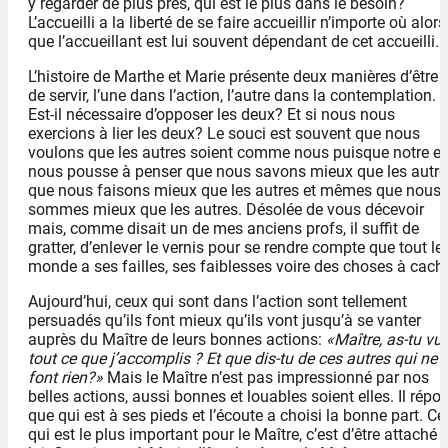
y regarder de plus près, qui est le plus dans le besoin?
L’accueilli a la liberté de se faire accueillir n’importe où alors
que l’accueillant est lui souvent dépendant de cet accueilli.
L’histoire de Marthe et Marie présente deux manières d’être 
de servir, l’une dans l’action, l’autre dans la contemplation.
Est-il nécessaire d’opposer les deux? Et si nous nous
exercions à lier les deux? Le souci est souvent que nous
voulons que les autres soient comme nous puisque notre e
nous pousse à penser que nous savons mieux que les autre
que nous faisons mieux que les autres et mêmes que nous
sommes mieux que les autres. Désolée de vous décevoir
mais, comme disait un de mes anciens profs, il suffit de
gratter, d’enlever le vernis pour se rendre compte que tout le
monde a ses failles, ses faiblesses voire des choses à cache
Aujourd’hui, ceux qui sont dans l’action sont tellement
persuadés qu’ils font mieux qu’ils vont jusqu’à se vanter
auprès du Maître de leurs bonnes actions:
«Maître, as-tu vu
tout ce que j’accomplis ? Et que dis-tu de ces autres qui ne
font rien?»
Mais le Maître n’est pas impressionné par nos
belles actions, aussi bonnes et louables soient elles. Il répo
que qui est à ses pieds et l’écoute a choisi la bonne part. Ce
qui est le plus important pour le Maître, c’est d’être attaché 