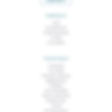
CONTACT
RUBRIQUES
À lire
Contributions
Prises de parole
À noter
À consulter
THEMATIQUES
Technique
Foi, laïcité
Femmes, hommes
Vieillissement
Politique
Vivre ensemble
Culture, éducation
Prendre soin
Travail
Environnement