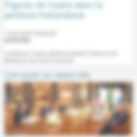
Figures de l’autre dans la
peinture hollandaise
7 mars 2024 18h30-20h
02/02/2024
Conférence "L'autre, altérité et identité" (Centre du Hâ,
Bordeaux) avec Denis Favennec.
Lire aussi sur notre site