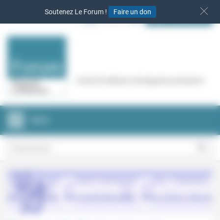
Panneau de gestion des cookies
Soutenez Le Forum !
Faire un don
S‘INSCRIRE
Cercle de réflexion de Regards protestants
MENU