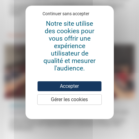
Face à la recrudescence des révélations de violences sexistes et
sexuelles dans le protestantisme, et plus largement dans les
Continuer sans accepter
milieux...
.
.
Notre site utilise
des cookies pour
Foi, laïcité
Femmes, hommes
vous offrir une
expérience
utilisateur de
qualité et mesurer
l'audience.
Accepter
Gérer les cookies
Liberté, liberté chérie!
Sophie Simon-Clouzet
25/01/2021
«Nous sommes seulement autorisés à errer, les lunettes embuées,
dans les rayons des hypermarchés» et «pendant ce temps, dans
l’indifférence...