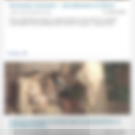
Réactualiser Clausewitz ? (Une diplomatie à la dérive)
Jean-Paul Sanfourche
27/06/2025
Pour le général prussien, la guerre était au 19e siècle la «simple
continuation de la politique par d’autres moyens». Aujourd’hui,...
.
Politique
Violences sexuelles et sexistes dans le protestantisme: et
nous dans le social...
Stéphane Lavignotte
15/01/2025