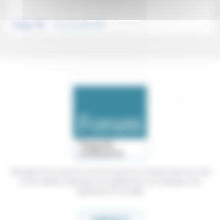
.
.
Politique
Vivre ensemble
Témoigner de ce que l'on voit, de ce que l'on constate dans nos vies
et nos métiers, échanger nos expériences, nos analyses, nos
expertises et nos idées