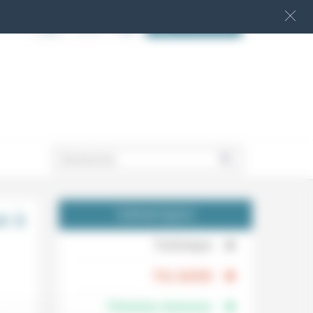
S‘INSCRIRE
.
e à
THÉMATIQUES
.
Technique
.
Foi, laïcité
Femmes, hommes