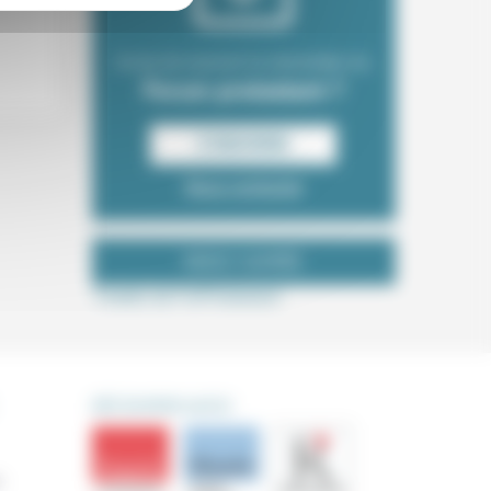
Envie de recevoir la newsletter du
Forum protestant ?
S‘INSCRIRE
Nous contacter
NOUS SUIVRE
Tweets de ForProtestant
DÉCOUVRIR AUSSI
s