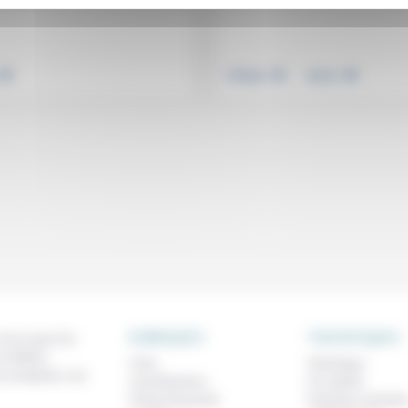
.
.
.
Politique
Justice
RUBRIQUES
THEMATIQUES
 de ce que l'on
métiers,
À lire
Technique
os analyses, nos
Contributions
Foi, laïcité
Prises de parole
Femmes, homme