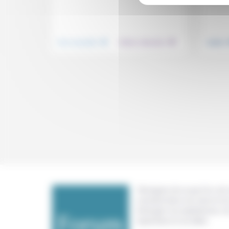
.
.
Vivre ensemble
Culture, éducation
Justice
Témoigner de ce que l'on voit,
constate dans nos vies et nos 
échanger nos expériences, n
expertises et nos idées