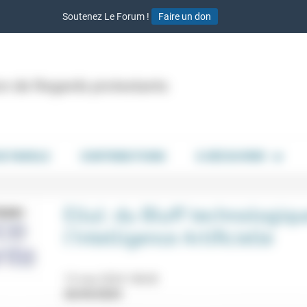
Soutenez Le Forum !
Faire un don
ion de Regards protestants
DE PAROLE
CONTRIBUTIONS
À DÉCOUVRIR
Ellul: du Bluff technologiqu
l’Intelligence Artificielle
13 mai 2024 18h30
26/04/2024