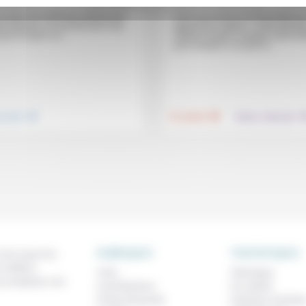
société est sortie du confinement
«Une discussion ouverte plutôt qu
in désarroi, ne sachant plus trop
oppositions rigides.» Cette définit
qui et à quoi» se...
midrash inspire Josepha Faber-Boi
pour analyser «en quoi la...
.
.
nsemble
Foi, laïcité
Culture, éducation
RUBRIQUES
THEMATIQUES
 de ce que l'on
métiers,
À lire
Technique
os analyses, nos
Contributions
Foi, laïcité
Prises de parole
Femmes, homme