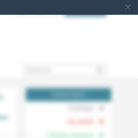
S‘INSCRIRE
.
t
THÉMATIQUES
.
Technique
es
.
Foi, laïcité
Femmes, hommes