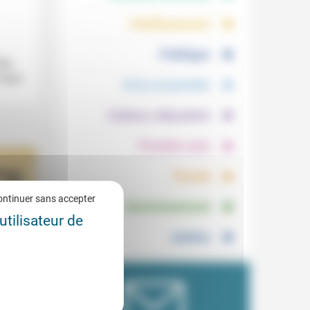
.
.
Vieillissement
.
Politique
tés
.
Pearl
Vivre ensemble
.
Culture, éducation
.
Prendre soin
.
Travail
.
ontinuer sans accepter
Environnement
utilisateur de
Justice
in et
5/2024