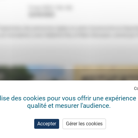
9 mai 2022 13h-14h
22/04/2022
rajectoires des personnes âgées en perte d’autonomie et dispari
ur inscription) avec Delphine Roy et Marc Bourquin, animé par 
C
ilise des cookies pour vous offrir une expérience 
qualité et mesurer l'audience.
Accepter
Gérer les cookies
nce, défiance, confiance:
Exploration : Teilhard de Chard
finons!
les défis d’une pensée ouverte
e Davous
11/07/2020
Josepha Faber Boitel
31/0