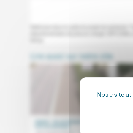
Webinaire dans le cadre du projet de recherche "T
départementales de prise en charge" (IPP/CSNA, s
Morey.
Lire aussi sur notre site
Notre site ut
Hôpital : «On est démunis parce que
Méfia
tout est centralisé»
décon
Jean-Gustave Hentz
17/05/2020
Nadin