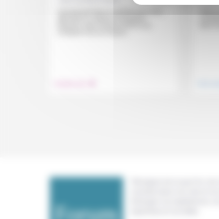
Connaissant bien le système de santé
Notre 
allemand, le médecin hospitalier
«en ple
alsacien Jean-Gustave Hentz a pu
bien à 
comparer tout au long de...
.
Prendre soin
Vivre e
Témoigner de ce que l'on voit,
constate dans nos vies et nos 
échanger nos expériences, n
expertises et nos idées