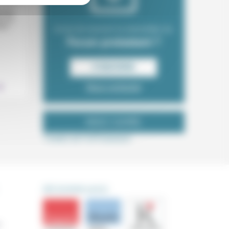
e des
ion du
tel
Envie de recevoir la newsletter du
Forum protestant ?
.
S‘INSCRIRE
Nous contacter
NOUS SUIVRE
Tweets de ForProtestant
DÉCOUVRIR AUSSI
s