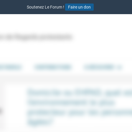
Soutenez Le Forum !
Faire un don
ion de Regards protestants
DE PAROLE
CONTRIBUTIONS
À DÉCOUVRIR
Domicile ou EHPAD, quel es
l’environnement le plus
protecteur pour les personn
âgées?