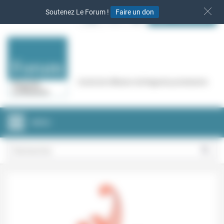
Panneau de gestion des cookies
Soutenez Le Forum !
Faire un don
S‘INSCRIRE
Cercle de réflexion de Regards protestants
MENU