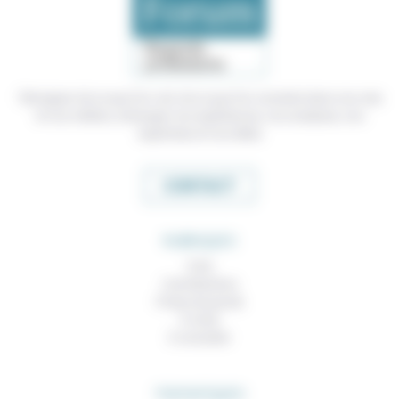
Témoigner de ce que l'on voit, de ce que l'on constate dans nos vies
et nos métiers, échanger nos expériences, nos analyses, nos
expertises et nos idées
CONTACT
RUBRIQUES
À lire
Contributions
Prises de parole
À noter
À consulter
THEMATIQUES