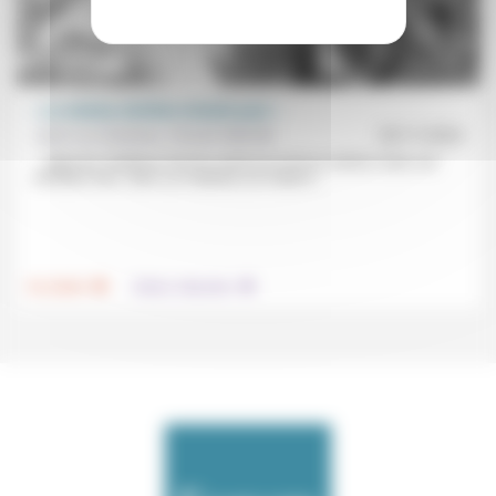
« Le cinéma chrétien n’existe pas! »
Jean-Luc Gadreau, Vincent Miéville
29/11/2024
… Mais les chrétiens font du cinéma et vont au cinéma. Dans cet
entretien avec Jean-Luc Gadreau sur Solaé à...
.
.
Foi, laïcité
Culture, éducation