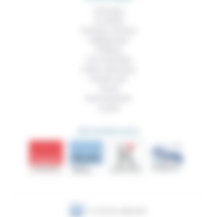
Technique
Foi, laïcité
Femmes, hommes
Vieillissement
Politique
Vivre ensemble
Culture, éducation
Prendre soin
Travail
Environnement
Justice
DÉCOUVRIR AUSSI