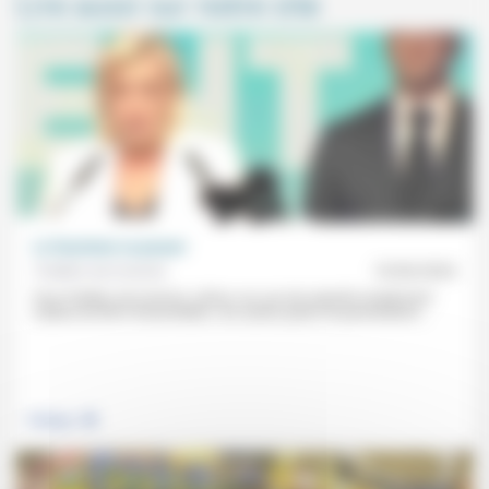
Lire aussi sur notre site
Le fascisme va passer
Frédéric de Coninck
10/06/2024
Pour Frédéric de Coninck, même «en cas de majorité simplement
relative du RN à l’Assemblée», les autres partis ne parviendront...
.
Politique