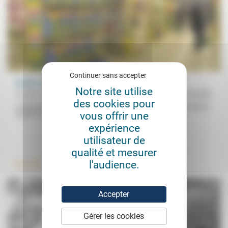
Continuer sans accepter
Quelle est la valeur de ce que nous achetons?
Notre site utilise
Frédéric de Coninck
25/10/2021
des cookies pour
«L’économie prétend régler la question de la valeur en la résumant à
vous offrir une
un prix, mais, si on fait un pas...
expérience
utilisateur de
.
.
qualité et mesurer
l'audience.
Travail
Environnement
Accepter
Gérer les cookies