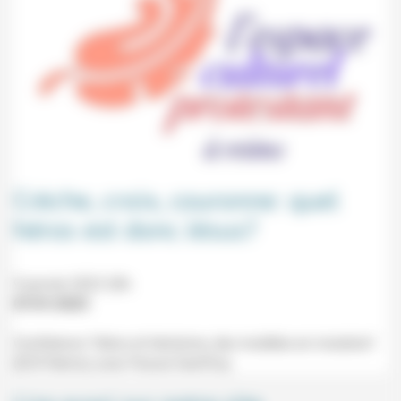
Crèche, croix, couronne: quel
héros est donc Jésus?
9 janvier 2023 20h
07/01/2023
Conférence "Héros et héroïsme, des modèles en mutation"
(ECP, Reims) avec Pascal Geoffroy.