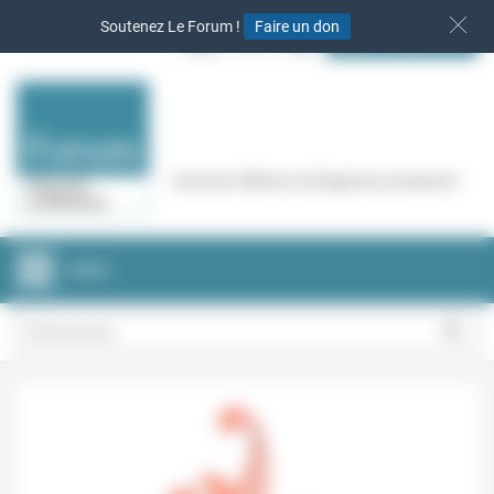
Panneau de gestion des cookies
Soutenez Le Forum !
Faire un don
S‘INSCRIRE
Cercle de réflexion de Regards protestants
MENU