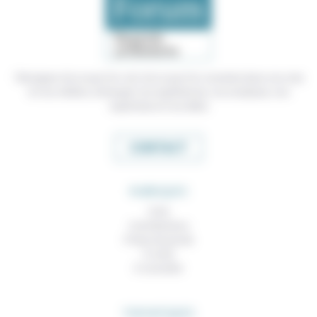
Témoigner de ce que l'on voit, de ce que l'on constate dans nos vies
et nos métiers, échanger nos expériences, nos analyses, nos
expertises et nos idées
CONTACT
RUBRIQUES
À lire
Contributions
Prises de parole
À noter
À consulter
THEMATIQUES