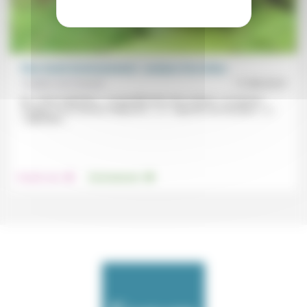
Plan Santé Environnement : analyse d’un échec
Frédéric de Coninck
17/08/2019
Ni « choix explicites », ni quantification des actions « en termes
d’enjeux ou en termes d’objectifs », ni « objectifs de résultats », ni
« définition...
.
.
Prendre soin
Environnement