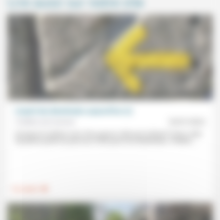
Lire aussi sur notre site
L’esprit des Béatitudes aujourd’hui (2)
Frédéric de Coninck
18/07/2022
Pourquoi la relation avec Dieu passe-t-elle par le désert? Dans cette
deuxième partie du parcours d’été parmi les Béatitudes, Frédéric...
.
Foi, laïcité