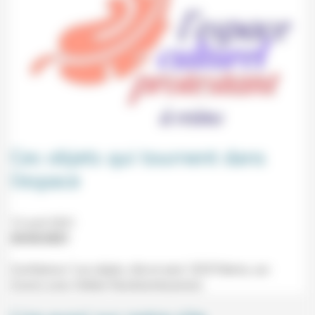
Ces objets qui tournent dans
l’espace
12 avril 2021
25/03/2021
Conférence "Les objets, rôle et sens" (ECP, Reims, sur
Zoom) avec Orélien Randriamboarison.