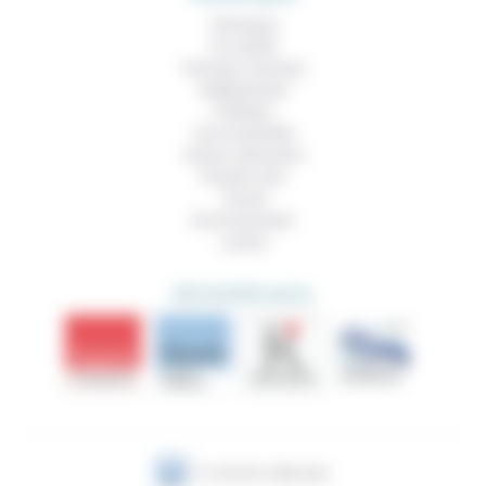
Technique
Foi, laïcité
Femmes, hommes
Vieillissement
Politique
Vivre ensemble
Culture, éducation
Prendre soin
Travail
Environnement
Justice
DÉCOUVRIR AUSSI