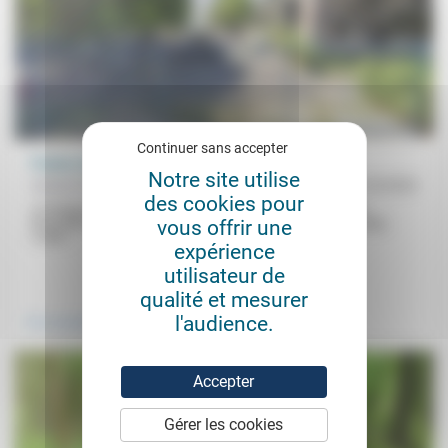
Continuer sans accepter
France, terre d’accueil?
Notre site utilise
Sylvain Cuzent
24/10/2022
des cookies pour
«À chaque évènement, les surenchères vont bon train» pour
vous offrir une
dissuader les étrangers de rentrer ou rester en France. Résultat,
«cette...
expérience
utilisateur de
.
qualité et mesurer
l'audience.
Vivre ensemble
Accepter
Gérer les cookies