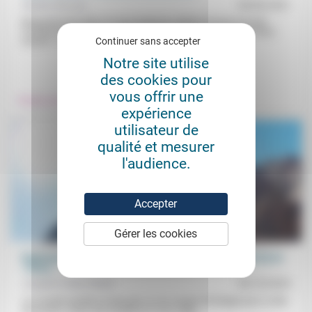
Nadine Davous
04/06/2021
Réquisitionnée dans un vaccinodrome, Nadine Davous raconte
l’«ambiance de ruche» mais aussi qu’«il se passe quelque chose
Continuer sans accepter
d’autre»: «une ambiance...
Notre site utilise
.
des cookies pour
vous offrir une
Prendre soin
expérience
utilisateur de
qualité et mesurer
l'audience.
Accepter
Gérer les cookies
Espérance pour les temps de crise: théologie du seuil (2) et
« Deus...
Josepha Faber Boitel
03/10/2025
«Le monde semble en bascule» et «le croyant n’échappe pas à cette
secousse». Dans une société où «il ne s’agit...