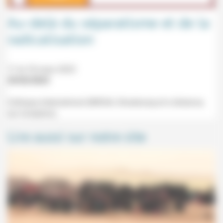
Au-delà du séparatisme et de la
radicalisation
17 et 18 mars 2023
25/02/2023
Colloque international (MISHA, Strasbourg et à distance,
sur incription).
Lire aussi sur notre site