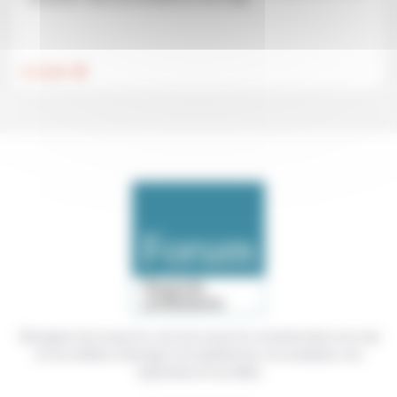
.
Foi, laïcité
Témoigner de ce que l'on voit, de ce que l'on constate dans nos vies
et nos métiers, échanger nos expériences, nos analyses, nos
expertises et nos idées