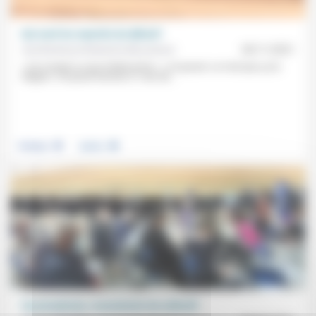
Qui sont les repentis du djihad?
Aumônerie protestante des prisons
28/11/2021
«J’ai compris ce qui m’était arrivé.» «J’ai pensé: ce n’est pas ça la
religion.» Un jeune homme (11 ans de...
.
.
Politique
Justice
Vaccinodrome: reconstruire du collectif