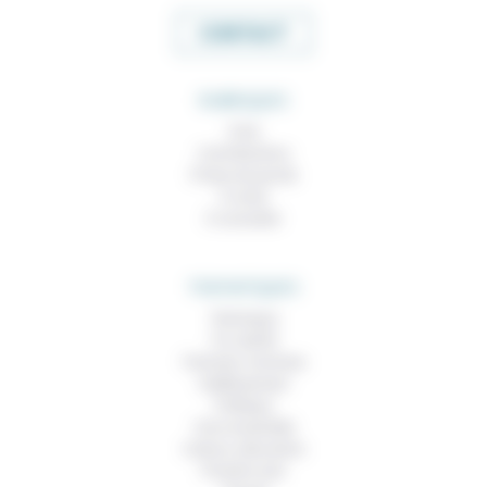
CONTACT
RUBRIQUES
À lire
Contributions
Prises de parole
À noter
À consulter
THEMATIQUES
Technique
Foi, laïcité
Femmes, hommes
Vieillissement
Politique
Vivre ensemble
Culture, éducation
Prendre soin