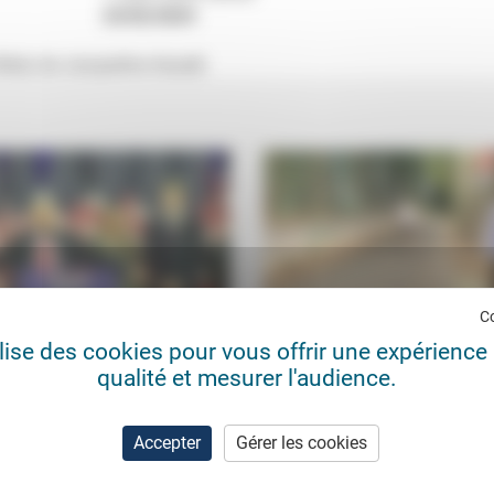
23/02/2024
Alès) de Jacqueline Assaël.
C
ilise des cookies pour vous offrir une expérience 
e d’une société autoritaire et
Bientôt la rentrée… même pas 
qualité et mesurer l'audience.
le a encore gagné des points
Vincent Miéville
21/0
ic de Coninck
11/11/2024
Cette rentrée «bien particulière» es
marquée par «deux dérives»:
ommes politiques transgressifs
Accepter
Gérer les cookies
«l’obsession du risque zéro, consi
t»: pour Frédéric de Coninck, la
presque comme un droit» (et sa...
me élection de Donald Trump
que les électorats sont...