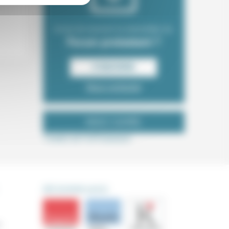
Envie de recevoir la newsletter du
Forum protestant ?
S‘INSCRIRE
Nous contacter
NOUS SUIVRE
Tweets de ForProtestant
DÉCOUVRIR AUSSI
s