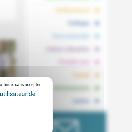
.
.
Vieillissement
.
Politique
.
Vivre ensemble
.
Culture, éducation
.
Prendre soin
.
Travail
.
ontinuer sans accepter
Environnement
utilisateur de
peur !
Justice
8/2020
t
déré