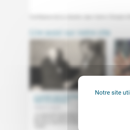
Conférence de la Librairie Jean Calvin (Temple d'
Lire aussi sur notre site
Notre site ut
Le pardon chez Paul Ricœur (2): « un
Le rêv
futur à la mémoire »
bruta
Robert Louinor
10/10/2024
Frédér
«Un dispositif nécessaire» qui «ne doit
«Les h
pas être une simple parole». Dans ce
plaisen
deuxième volet de son intervention aux
deuxiè
Jeudis...
montre 