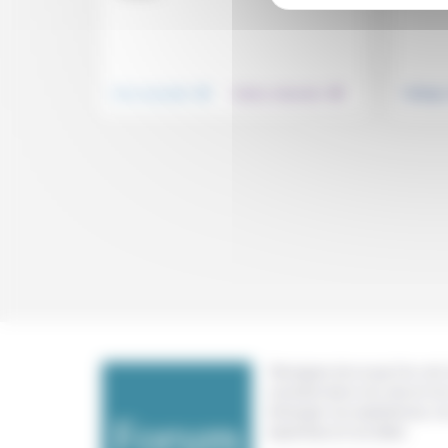
.
.
Vivre ensemble
Culture, éducation
Politiqu
Témoigner de ce que l'on voit,
constate dans nos vies et nos 
échanger nos expériences, n
expertises et nos idées