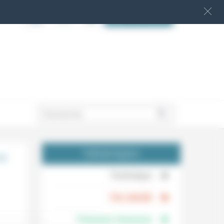
S‘INSCRIRE
.
»:
THÉMATIQUES
.
Technique
.
Foi, laïcité
Femmes, hommes