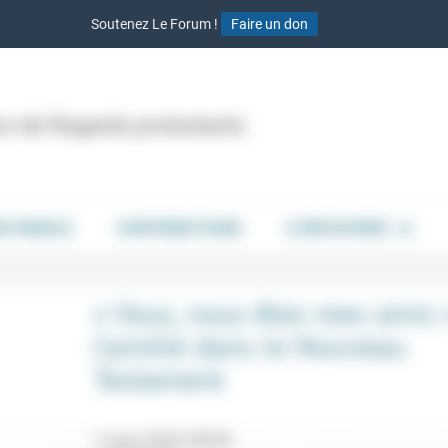
Soutenez Le Forum !
Faire un don
ion de Regards protestants
DE PAROLE
CONTRIBUTIONS
À DÉCOUVRIR
« Vous, vous êtes mes amis 
l’amitié dans le Nouveau
Testament
7 mars 2024 20h30