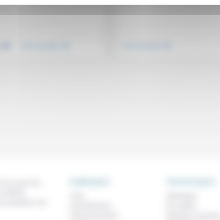
.
.
.
e
Vivre ensemble
Vivre ensemble
RUBRIQUES
THEMATIQUES
 de ce que l'on
métiers,
À lire
Technique
os analyses, nos
Contributions
Foi, laïcité
Prises de parole
Femmes, homme