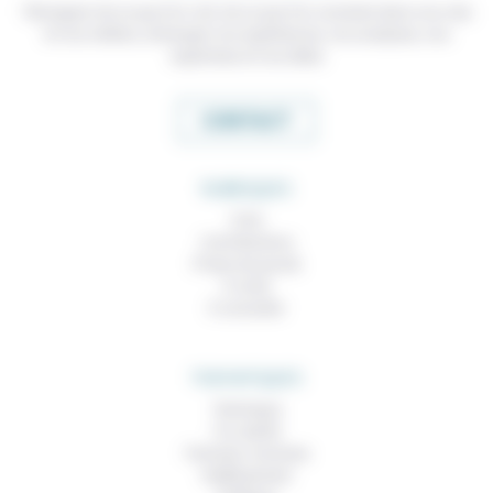
Témoigner de ce que l'on voit, de ce que l'on constate dans nos vies
et nos métiers, échanger nos expériences, nos analyses, nos
expertises et nos idées
CONTACT
RUBRIQUES
À lire
Contributions
Prises de parole
À noter
À consulter
THEMATIQUES
Technique
Foi, laïcité
Femmes, hommes
Vieillissement