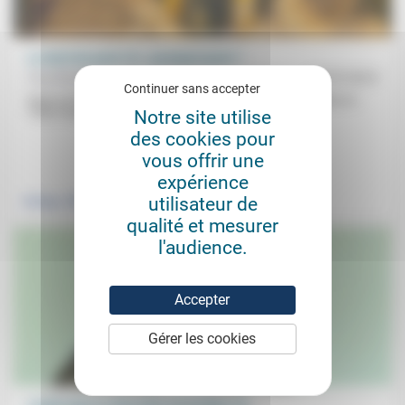
Le droit de punir (3) : pourquoi punir ?
Paul Ricœur
07/07/2019
Continuer sans accepter
Dans ce troisième et dernier volet de son exposé à Villemétrie en
1958, Paul Ricœur, après avoir défini dans les...
Notre site utilise
des cookies pour
vous offrir une
.
.
expérience
utilisateur de
Politique
Justice
qualité et mesurer
l'audience.
Accepter
Gérer les cookies