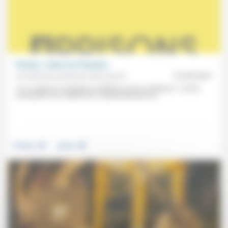
Prisons: «miser sur l’humain»
Aumônerie protestante des prisons
07/05/2021
«Il y a urgence à remplacer la défiance par la confiance»: c’est la
conclusion d’un collectif de 15 professionnels du...
.
.
Politique
Justice