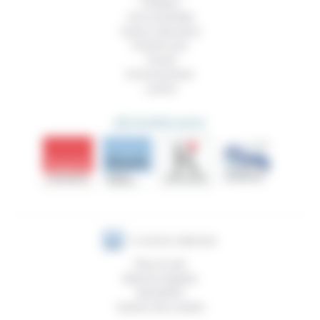
Politique
Vivre ensemble
Culture, éducation
Prendre soin
Travail
Environnement
Justice
DÉCOUVRIR AUSSI
Plan du site
Mentions légales
Newsletter
Gestion des cookies