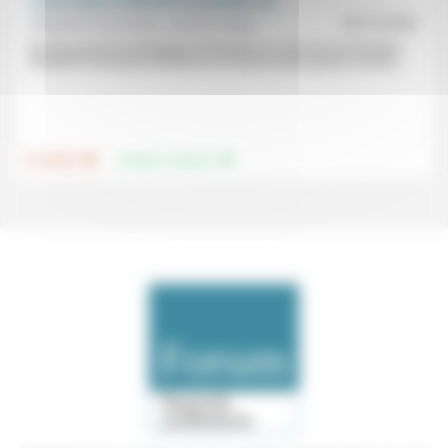
L’unité dans la diversité réconciliée (2)
Élisabeth Parmentier, Jérémie Claeys
20/12/2024
En découvrant les théologies féministes au cours de sa formation,
Élisabeth Parmentier décide de s’en faire la porte-parole à travers...
.
.
Foi, laïcité
Femmes, hommes