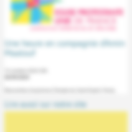
Une heure en compagnie d’Amin
Maalouf
15 octobre 2024 20h
20/09/2024
Rencontres d'automne (Temple du Saint-Esprit, Paris).
Lire aussi sur notre site