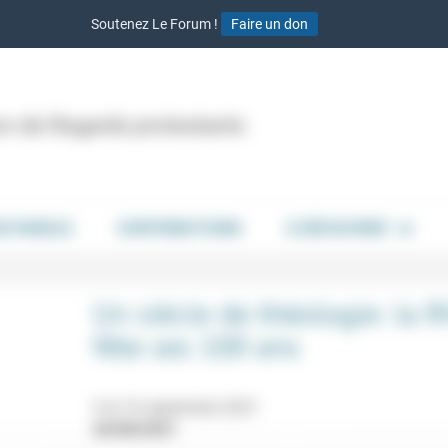
Soutenez Le Forum !
Faire un don
ion de Regards protestants
DE PAROLE
CONTRIBUTIONS
À DÉCOUVRIR
Un siècle de théologie: la 
fête ses 100 ans
9 et 10 septembre 2021
20/08/2021