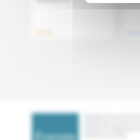
.
Travail
Vivre e
Témoigner de ce que l'on voit,
constate dans nos vies et nos 
échanger nos expériences, n
expertises et nos idées