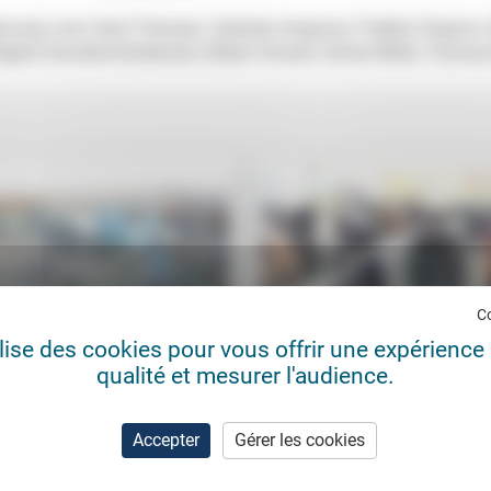
asbourg) avec Gerd Theissen, Gabriela Aragione, Frédéric Rognon,
egine Hunziker-Rodewald, Gilbert Vincent, Olivier Millet, Thoma
C
ilise des cookies pour vous offrir une expérience 
qualité et mesurer l'audience.
eil de l’étranger: problème
Quel lien entre identité religie
tité ou question d’humanité ?
satisfaction au travail ?
 Masson
05/04/2024
Aurélie Schreque
19/0
Accepter
Gérer les cookies
t changer du tout au tout» le
Même s’il y a stabilité des
el de fabrication» des lois sur
«comportements perturbateurs» lié
gration. Pour Henry Masson,
religion au travail, une «forme de
nt de...
neutralité» y est...