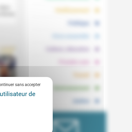
.
.
 Marc
Vieillissement
s Römer,
.
Politique
.
Vivre ensemble
.
Culture, éducation
.
Prendre soin
.
Travail
.
ontinuer sans accepter
Environnement
utilisateur de
Justice
use et
4/2024
s à la