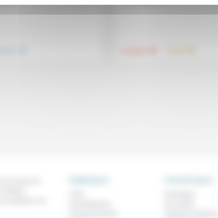
.
.
.
nsemble
Foi, laïcité
Travail
RUBRIQUES
THEMATIQUES
 de ce que l'on
métiers,
À lire
Technique
os analyses, nos
Contributions
Foi, laïcité
Prises de parole
Femmes, homme