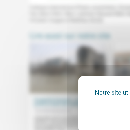
Colloque international (Palais universitaire, Str
Vial, Beat Föllmi, Marc Lienhard, Édouard Mehl, R
Christian Grappe et Matthieu Arnold.
Lire aussi sur notre site
Notre site ut
Prospérité française : comment s’y
L’accu
prend-on dans une entreprise ?
d’iden
Yves Buchsenschutz
25/05/2019
Henry
Stagnation de la croissance et du pouvoir
«Il fau
d’achat ? Crise du financement public ?
«logici
Décrochage de la France au niveau
l’immi
international ? Pour...
préside