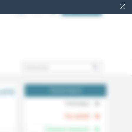
S‘INSCRIRE
.
RHPR
THÉMATIQUES
.
Technique
.
Foi, laïcité
Femmes, hommes