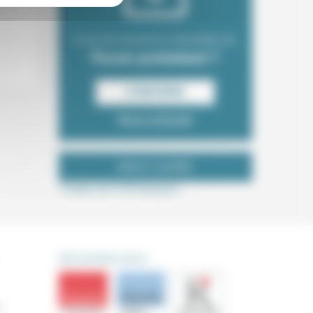
Envie de recevoir la newsletter du
Forum protestant ?
S‘INSCRIRE
Nous contacter
NOUS SUIVRE
Tweets de ForProtestant
DÉCOUVRIR AUSSI
s