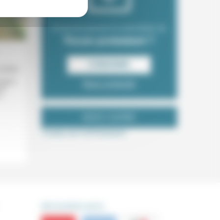
Envie de recevoir la newsletter du
Forum protestant ?
S‘INSCRIRE
2/2023
 biens
Nous contacter
de
...
NOUS SUIVRE
Tweets de ForProtestant
DÉCOUVRIR AUSSI