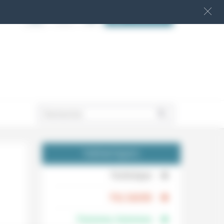
S‘INSCRIRE
.
THÉMATIQUES
.
Technique
.
Foi, laïcité
Femmes, hommes