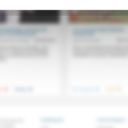
en Bellanger, narrateur de
Les communs dans l’histoire
sion d’une laïcité pure
européenne
Baubérot-Vincent
23/08/2024
Sylvette Bareau
08/1
an portant sur la laïcité, c’est
Dans ce panorama de la notion de
me !» Le dernier livre d’Aurélien
communs en France et en Europe 
er (Les derniers jours du Parti
l’Antiquité à nos jours, l’historienne
ste)...
.
.
.
.
té
Politique
Vivre ensemble
Travail
RUBRIQUES
THEMATIQUES
 de ce que l'on
métiers,