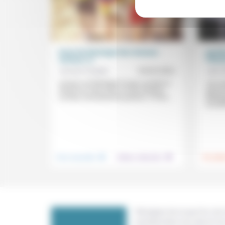
Essai de théologie des réseaux
Auréli
sociaux (1)
l’illu
Antonin Ficatier
18/02/2022
Jean 
Comme «la théologie n’a pas vocation à
«Un rom
évoluer en vase clos» et «les réseaux
rarissi
sociaux sont présents partout», il n’est...
Bellang
sociali
.
.
Vivre ensemble
Culture, éducation
Foi, laïci
Témoigner de ce que l'on voit,
constate dans nos vies et nos 