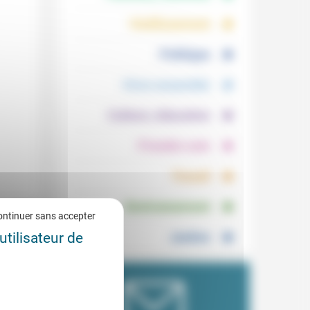
.
.
Vieillissement
.
Politique
.
Vivre ensemble
.
Culture, éducation
.
Prendre soin
.
Travail
.
Environnement
ontinuer sans accepter
utilisateur de
Justice