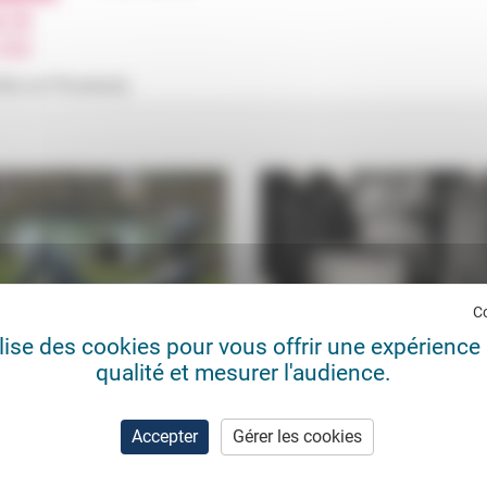
'Aix en Provence).
C
ilise des cookies pour vous offrir une expérience 
qualité et mesurer l'audience.
 la perspective d’un sabbat ?
Régionales: avant qu’il soit tro
ique Hernandez
26/01/2024
Frédérick Casadesus
15/0
ette réflexion sur le repos du
«Chaque fois qu’on place au pouvo
Accepter
Gérer les cookies
, la pasteure Dominique
personne en pensant qu’elle ne se
dez nous invite à percevoir cette
qu’un élément décoratif posé sur 
riginelle comme...
cheminée,...