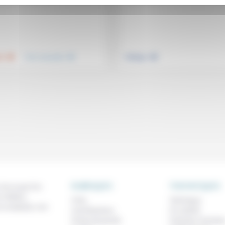
.
.
.
té
Vivre ensemble
Politique
RUBRIQUES
THEMATIQUES
 de ce que l'on
métiers,
À lire
Technique
os analyses, nos
Contributions
Foi, laïcité
Prises de parole
Femmes, homme