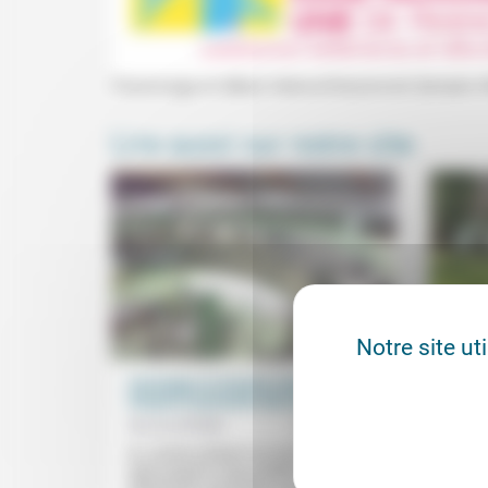
Visionnage et débat interconfessionnel (temple d
Lire aussi sur notre site
Notre site ut
L’écologie en tension entre désir
Ouvrir
citoyen et pression des lobbys
Domin
Bernard Brillet
24/09/2020
Dans c
sabbat
Si, comme citoyens et comme chrétiens,
Hernan
nous pouvons nous engager dans le
trêve o
débat public et politique sur les