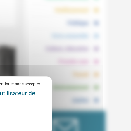
.
.
Vieillissement
.
Politique
.
Vivre ensemble
.
Culture, éducation
.
Prendre soin
.
Travail
.
ontinuer sans accepter
Environnement
utilisateur de
Justice
p tard
6/2021
ir une
ra
une