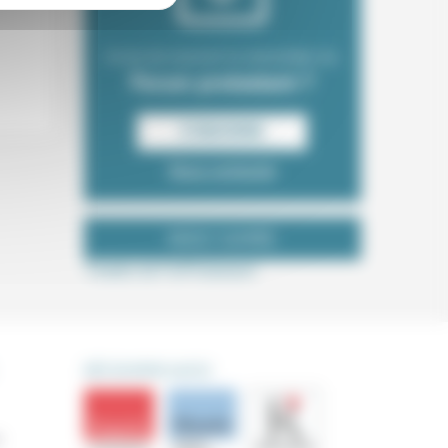
Envie de recevoir la newsletter du
Forum protestant ?
S‘INSCRIRE
Nous contacter
NOUS SUIVRE
Tweets de ForProtestant
DÉCOUVRIR AUSSI
s