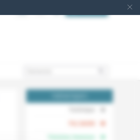
S‘INSCRIRE
.
THÉMATIQUES
.
Technique
.
Foi, laïcité
Femmes, hommes