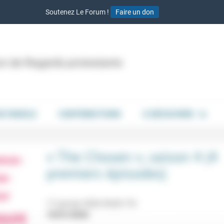
Soutenez Le Forum !
Faire un don
ion de Regards protestants
DE PAROLE
CONTRIBUTIONS
À DÉCOUVRIR
« The Chosen », saison 4 (4
premiers épisodes)
17 janvier 2026 9h30-17h
10/01/2026