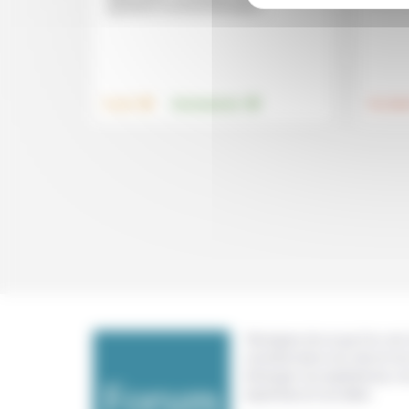
questions environnementales,...
.
.
Travail
Environnement
Foi, laïci
Témoigner de ce que l'on voit,
constate dans nos vies et nos 
échanger nos expériences, n
expertises et nos idées