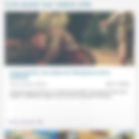
Lire aussi sur notre site
L’émancipation: une culture de l’abondance et de la
confiance
Pierre-Olivier Dolino
28/11/2022
«Qu’est-ce qui permet à un enfant de grandir? Que puis-je faire pour
l’aider?» Réflexions après avoir animé un groupe d’enfants...
.
Culture, éducation