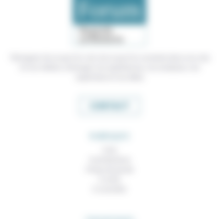
Témoigner de ce que l'on voit, de ce que l'on constate dans nos vies
et nos métiers, échanger nos expériences, nos analyses, nos
expertises et nos idées
CONTACT
RUBRIQUES
À lire
Contributions
Prises de parole
À noter
À consulter