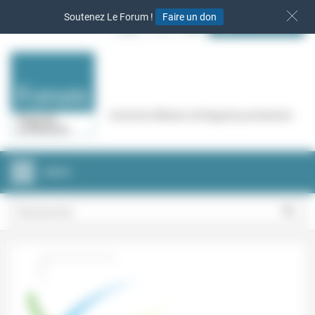
Panneau de gestion des cookies
Soutenez Le Forum !
Faire un don
S‘INSCRIRE
Cercle de réflexion de Regards protestants
MENU