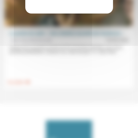
La portée du salut. « Une création nouvelle de l’existence »
Jean-Paul Sanfourche
15/05/2026
Partant de la question posée par les prochains Rendez-vous de la
pensée protestante, («Sauvé, oui, mais de quoi ?»), Jean-Paul...
.
Foi, laïcité