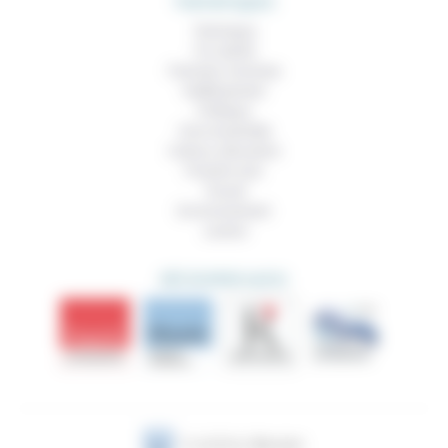
THEMATIQUES
Technique
Foi, laïcité
Femmes, hommes
Vieillissement
Politique
Vivre ensemble
Culture, éducation
Prendre soin
Travail
Environnement
Justice
DÉCOUVRIR AUSSI