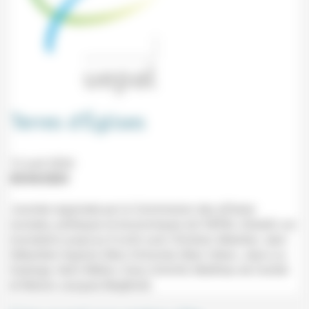
Terres d’Églises
12 avril 2024
05/04/2024
Journée organisée par la Commission des affaires
sociales, politiques et économiques de l’UEPAL (Hoerdt, sur
inscription jusqu'au 8 avril) avec Christian Albecker, Jean-
Sébastien Ingrand, Marc Dufumier, Marc Urban, Jean-Luc
Sadorge, Henri Mellon, Dany Schmitt, Matthieu de Cointet
et Marion-Jacques Bergthold.