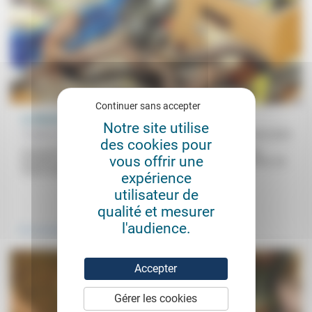
Continuer sans accepter
La liberté d’inventer
Notre site utilise
Frédéric de Coninck
15/06/2020
des cookies pour
Comment résoudre les problèmes? Les exemples du finaliste
vous offrir une
bordelais de Top Chef Adrien Cachot et du philosophe-réparateur de
motos américain...
expérience
utilisateur de
.
.
qualité et mesurer
l'audience.
Vivre ensemble
Travail
Accepter
Gérer les cookies