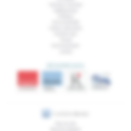
Femmes, hommes
Vieillissement
Politique
Vivre ensemble
Culture, éducation
Prendre soin
Travail
Environnement
Justice
DÉCOUVRIR AUSSI
Plan du site
Mentions légales