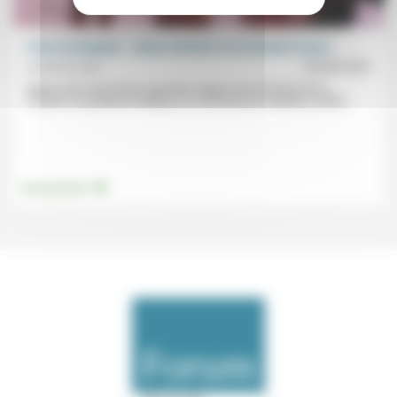
Crise écologique : «Nous sommes à un moment moral»
André Dumas
29/08/2020
Après avoir résumé les 3 grandes étapes de la doctrine de la
Création, du judaïsme biblique au christianisme moderne, André...
.
Environnement