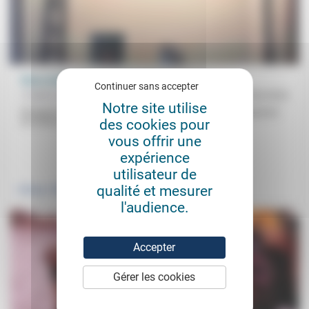
Nous sommes tous des étrangers
Continuer sans accepter
Frédéric de Coninck
17/06/2024
Notre site utilise
Étrangers partout: c’est le thème de la Biennale d’art contemporain
des cookies pour
de Venise cette année, puisque, «où que vous alliez et...
vous offrir une
expérience
.
.
utilisateur de
qualité et mesurer
Politique
Vivre ensemble
l'audience.
Accepter
Gérer les cookies