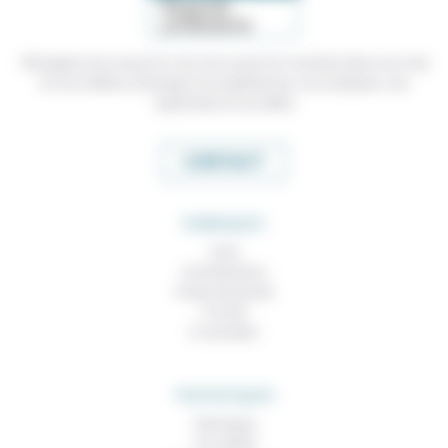
Témoigner de ce que l'on voit, de ce que l'on constate dans nos vies
et nos métiers, échanger nos expériences, nos analyses, nos
expertises et nos idées
CONTACT
RUBRIQUES
À lire
Contributions
Prises de parole
À noter
À consulter
THEMATIQUES
Technique
Foi, laïcité