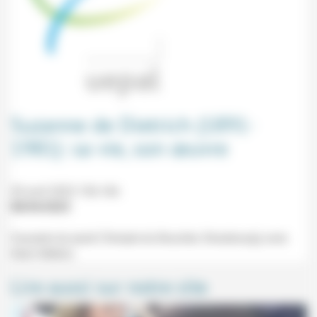
Suzanne de Dietrich (1891-
1981): sa vie, son œuvre
20 avril 2023 15h-16h
08/04/2023
Causerie du jeudi (Temple du Bouclier, Strasbourg) avec
Henri Mellon.
Lire aussi sur notre site