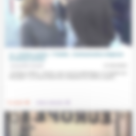
Le « Carême routine » ?! Diable… Communication religieuse
et réseaux sociaux
Jacqueline Assaël
21/03/2025
«Tendance détox», chemin «vers une foi authentique» ou imitation du
Ramadan ? Le nouvel attrait très médiatisé du Carême «paraît...
.
.
Foi, laïcité
Culture, éducation