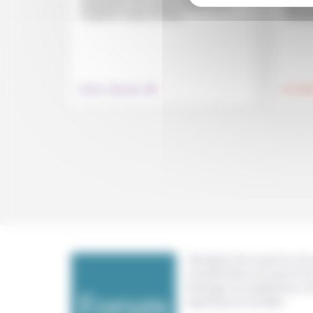
protestante une analyse critique de la
Bonhoef
croyance.» Dans Les rois...
théolog
.
Culture, éducation
Foi, laïci
Témoigner de ce que l'on voit,
constate dans nos vies et nos 
échanger nos expériences, n
expertises et nos idées