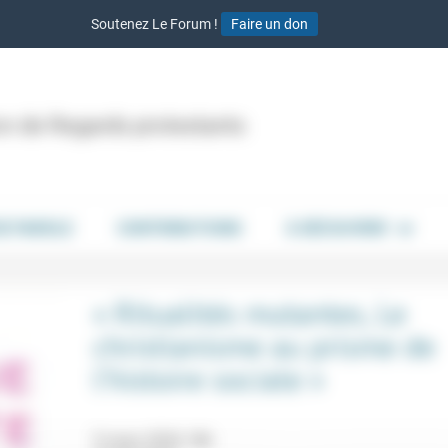
Soutenez Le Forum !
Faire un don
ion de Regards protestants
DE PAROLE
CONTRIBUTIONS
À DÉCOUVRIR
« Ritualités mutantes, Le
christianisme au prisme de
l’histoire sociale »
5 mars 2026 18h