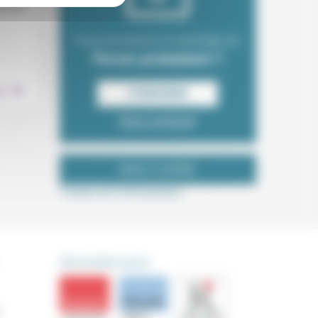
néraire
Envie de recevoir la newsletter du
Forum protestant ?
.
ion
S‘INSCRIRE
Nous contacter
NOUS SUIVRE
Tweets de ForProtestant
DÉCOUVRIR AUSSI
s