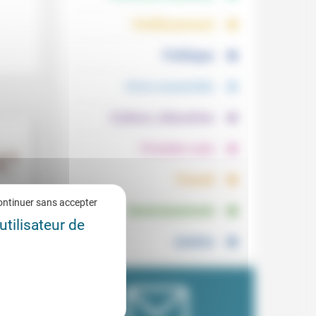
.
.
Vieillissement
.
Politique
.
Vivre ensemble
.
Culture, éducation
.
Prendre soin
.
Travail
.
ontinuer sans accepter
Environnement
utilisateur de
Justice
2/2014
ogue