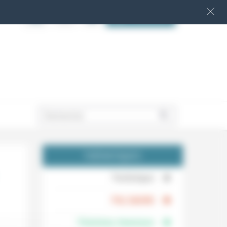
S‘INSCRIRE
.
THÉMATIQUES
.
Technique
.
Foi, laïcité
Femmes, hommes