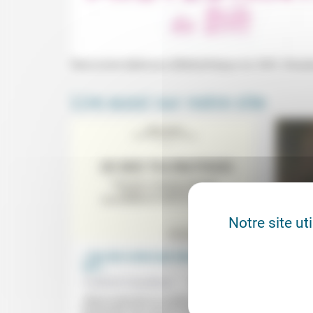
Rencontre-dédicace (Médiathèque du Stift, Strasbo
Lire aussi sur notre site
Notre site ut
« Une des routes qui mènent vers le
De l’a
vrai »
Bonhoe
Frédérick Casadesus
01/06/2026
Jean-
«Bloch emprunte au scepticisme des
«Fidél
positivistes ainsi qu’à la tradition
Espéra