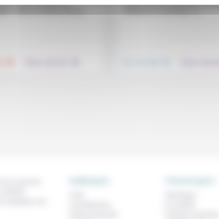
fer.» Entre l’écrivain et le
protestantisme, questionne son iti
ien, «entre la révolte lucide de...
hérétique et s’interroge : la...
.
.
.
té
Culture, éducation
Vivre ensemble
Culture, éducat
RUBRIQUES
THEMATIQUES
 de ce que l'on
métiers,
À lire
Technique
os analyses, nos
Contributions
Foi, laïcité
Prises de parole
Femmes, homme