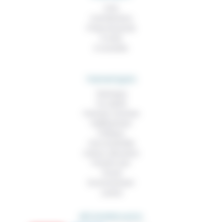
À lire
Contributions
Prises de parole
À noter
À consulter
THEMATIQUES
Technique
Foi, laïcité
Femmes, hommes
Vieillissement
Politique
Vivre ensemble
Culture, éducation
Prendre soin
Travail
Environnement
Justice
DÉCOUVRIR AUSSI