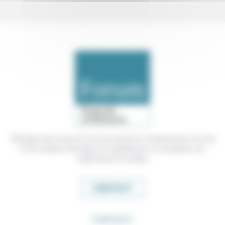
Témoigner de ce que l'on voit, de ce que l'on constate dans nos vies
et nos métiers, échanger nos expériences, nos analyses, nos
expertises et nos idées
CONTACT
RUBRIQUES