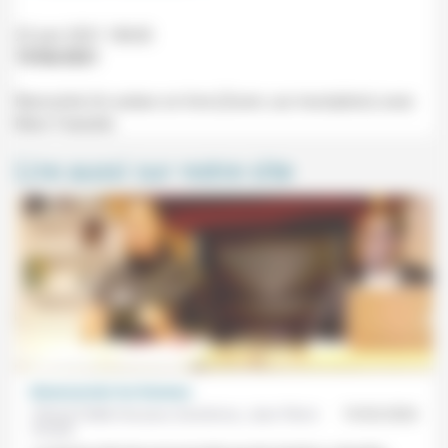
22 juin 2021 18h30
19/06/2021
Rencontre Un auteur un livre (Zoom, sur inscription) avec
Marc Faessler.
Lire aussi sur notre site
Désencercler les femmes
Fifamè Fidèle Houssou Gandonou, Jean-Pierre
19/02/2026
Anzala