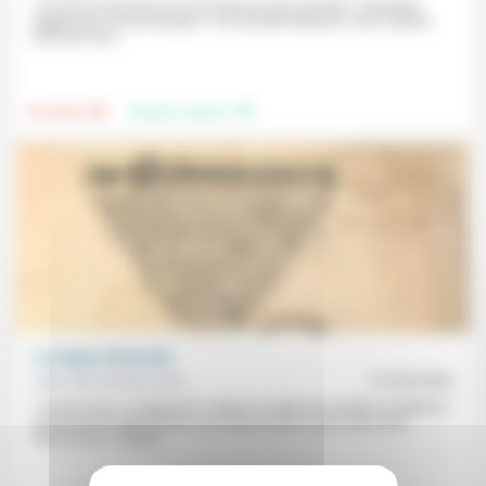
«La femme africaine est encerclée par des barrières culturelles,
religieuses et économiques.» Pour qu’elle devienne «une créature
telle que Dieu...
.
.
Foi, laïcité
Femmes, hommes
La langue désarmée
Jean-Paul Sanfourche
01/05/2026
«Transformer un diagnostic critique en alibi pour justifier et légitimer
une forme de relâchement, de renoncement»: pour Jean-Paul
Sanfourche, critiquer...