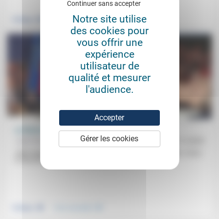
.
.
Continuer sans accepter
Notre site utilise
Politique
Culture, éducation
des cookies pour
vous offrir une
expérience
utilisateur de
qualité et mesurer
l'audience.
Accepter
La force d’âme: de l’éthique de situation
Gérer les cookies
Jean-Paul Sanfourche
21/11/2025
«Mon regard est comme le vôtre celui d’un homme de terrain.» Dans
le discours du général Mandon aux maires de...
.
.
Politique
Vivre ensemble