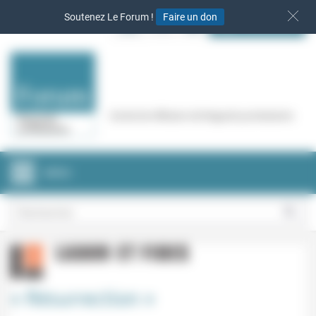
Panneau de gestion des cookies
Soutenez Le Forum !
Faire un don
S‘INSCRIRE
Cercle de réflexion de Regards protestants
MENU
« Résurrection »