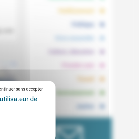
.
.
Vieillissement
.
Politique
), avec
.
Vivre ensemble
.
Culture, éducation
.
Prendre soin
.
Travail
.
ontinuer sans accepter
Environnement
utilisateur de
Justice
cité de
8/2023