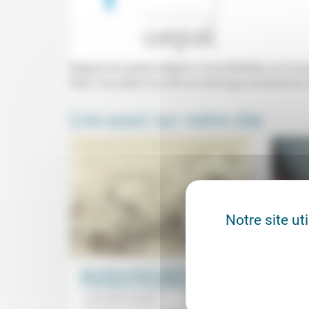
Regard de quatre religions monothéistes sur le pou
Rémi Gounelle (Faculté de théologie protestante 
Lire aussi sur notre site
Notre site ut
Des rêves encore rajeunis de
Un ate
Printemps et de poésie protestante
Margu
Jacqueline Assaël
04/01/2022
Un «co