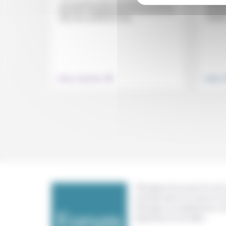
Rodens
«Un nouveau foyer de poésie printanière
ans de
de la foi»: à Strasbourg, du 28 avril au 1er
d’arrêt,
mai, une conférence, des...
.
Culture, éducation
Justice
Témoigner de ce que l'on voit,
constate dans nos vies et nos 
échanger nos expériences, n
expertises et nos idées