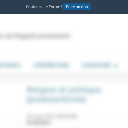
Soutenez Le Forum !
Faire un don
ion de Regards protestants
DE PAROLE
CONTRIBUTIONS
À DÉCOUVRIR
Religion et politique
(protestantisme)
20 mars 2019 18h30-20h
01/03/2019