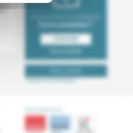
lle la
éponse
liée
Envie de recevoir la newsletter du
Forum protestant ?
S‘INSCRIRE
Nous contacter
NOUS SUIVRE
Tweets de ForProtestant
DÉCOUVRIR AUSSI
s