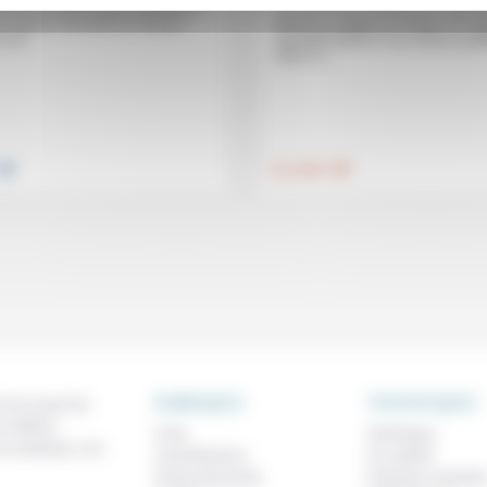
tein qui anime depuis plus de 30
La «liberté de conscience» inclut-e
s ateliers d’écriture en maison
liberté de religion en France? En r
 ces...
aux affirmations d’une tribune pub
dans Le...
.
.
Foi, laïcité
RUBRIQUES
THEMATIQUES
 de ce que l'on
métiers,
À lire
Technique
os analyses, nos
Contributions
Foi, laïcité
Prises de parole
Femmes, homme