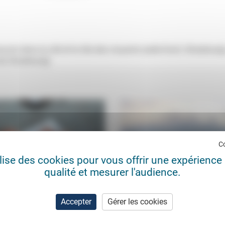
voir dans la cité et le rôle des croyants (salle Koch, Strasbourg
de Strasbourg).
C
ilise des cookies pour vous offrir une expérience 
qualité et mesurer l'audience.
lier d’écriture en prison
Le Point et le Conseil de la laï
Accepter
Gérer les cookies
Chambéry: «De quelle...
erite Rodenstein
13/05/2022
Jean Baubérot-Vincent
17/0
ntexte privilégié»: pour Marguerite