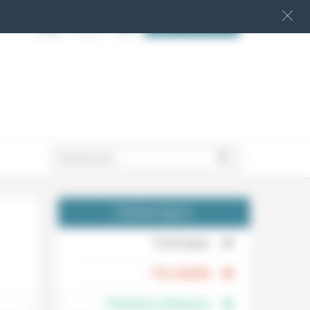
S‘INSCRIRE
.
THÉMATIQUES
.
Technique
.
Foi, laïcité
Femmes, hommes