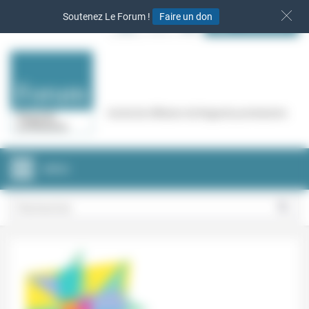
Panneau de gestion des cookies
Soutenez Le Forum !
Faire un don
S‘INSCRIRE
Cercle de réflexion de Regards protestants
MENU