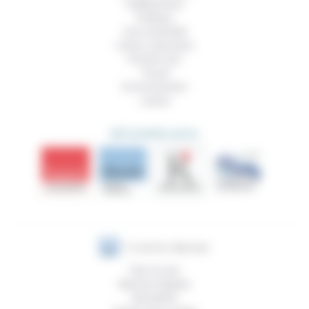
Vieillissement
Politique
Vivre ensemble
Culture, éducation
Prendre soin
Travail
Environnement
Justice
DÉCOUVRIR AUSSI
Plan du site
Mentions légales
Newsletter