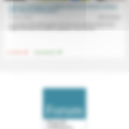
Urgence écologique: les Églises face à la confusion éthique
(une réflexion protestante,...
Vincent Wahl
04/10/2024
«La pratique des petits gestes fera face aux mêmes risques dans
l’Église que dans la société en général.» Pour Vincent...
.
.
Foi, laïcité
Environnement