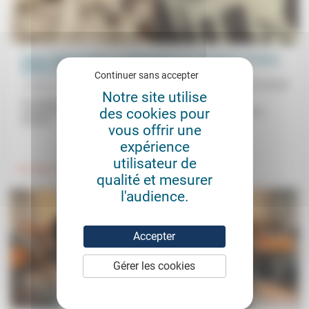
Figure biblique/figure mythologique (4): Abraham et Créon,
tension féconde ou refusée
Continuer sans accepter
Josepha Faber Boitel
05/12/2024
Notre site utilise
Acceptation de la «tension entre la demande divine et la
des cookies pour
compréhension humaine» dans les récits sur Abraham dans la
Genèse,...
vous offrir une
.
.
expérience
utilisateur de
Foi, laïcité
Culture, éducation
qualité et mesurer
l'audience.
Accepter
Gérer les cookies