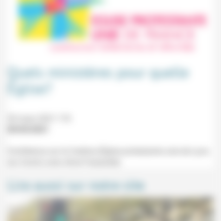
Quels ministères pour quelle
Église?
20 mars 2021 17h
05/03/2021
Conférence sur le Carême (Église protestante unie de Lyon,
sur Zoom) avec Anne Faisandier.
Lire aussi sur notre site