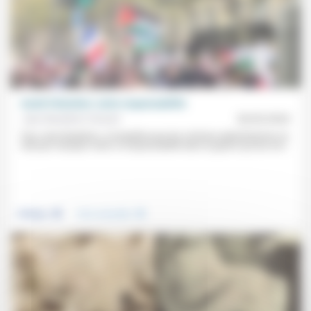
Israël-Palestine: notre responsabilité
Jean Baubérot-Vincent
06/02/2024
Pour Jean Baubérot, «L’empathie pour les victimes palestiniennes ne
doit pas masquer notre co-responsabilité dans la guerre qui leur est...
.
.
Politique
Vivre ensemble