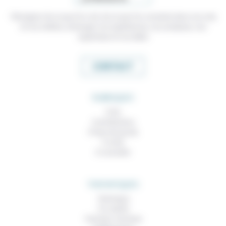
Témoigner de ce que l'on voit, de ce que l'on constate dans nos vies
et nos métiers, échanger nos expériences, nos analyses, nos
expertises et nos idées
CONTACT
RUBRIQUES
À lire
Contributions
Prises de parole
À noter
À consulter
THEMATIQUES
Technique
Foi, laïcité
Femmes, hommes