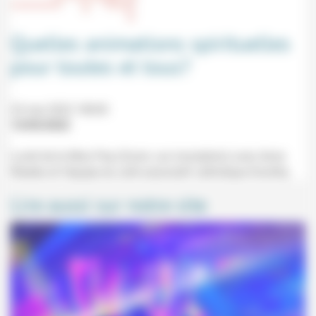
Quelles animations spirituelles
pour toutes et tous?
23 mai 2022 18h30
13/05/2022
Lundi de la Miss Pop (Zoom, sur inscription) avec Anne
Waeles et l'équipe du café associatif catholique Dorothy.
Lire aussi sur notre site