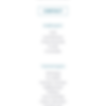
CONTACT
RUBRIQUES
À lire
Contributions
Prises de parole
À noter
À consulter
THEMATIQUES
Technique
Foi, laïcité
Femmes, hommes
Vieillissement
Politique
Vivre ensemble
Culture, éducation