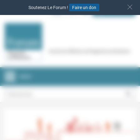
Panneau de gestion des cookies
Soutenez Le Forum !
Faire un don
S‘INSCRIRE
Cercle de réflexion de Regards protestants
MENU