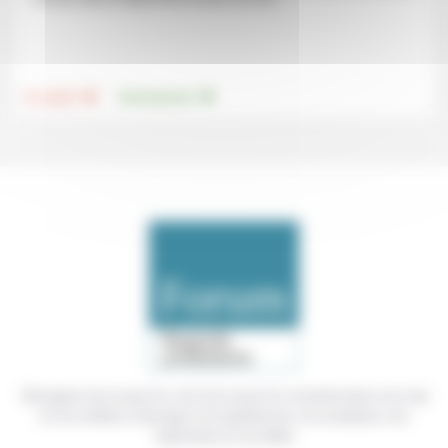
.
.
Foi, laïcité
Environnement
Témoigner de ce que l'on voit, de ce que l'on constate dans nos vies
et nos métiers, échanger nos expériences, nos analyses, nos
expertises et nos idées