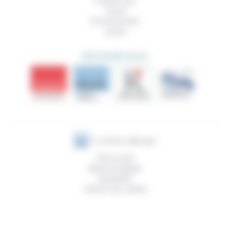
Prendre soin
Travail
Environnement
Justice
DÉCOUVRIR AUSSI
Plan du site
Mentions légales
Newsletter
Gestion des cookies