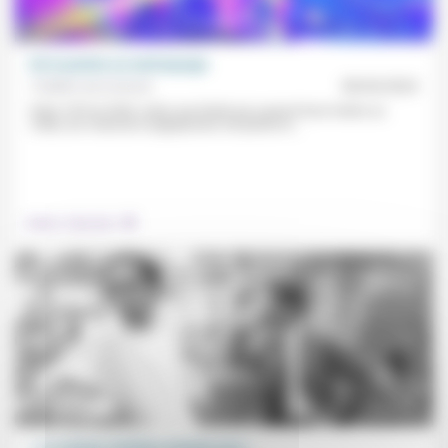
De la poésie au matraquage
Frédéric de Coninck
08/04/2024
Entre 1970 et 2020, selon une étude qui a passé leurs textes au
crible, les chansons anglophones ont perdu en...
.
Culture, éducation