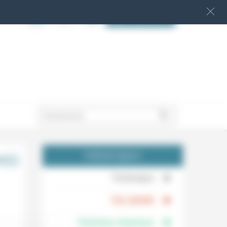
S‘INSCRIRE
.
(s)
THÉMATIQUES
.
Technique
.
Foi, laïcité
Femmes, hommes