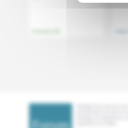
.
Environnement
Politiqu
Témoigner de ce que l'on voit,
constate dans nos vies et nos 
échanger nos expériences, n
expertises et nos idées