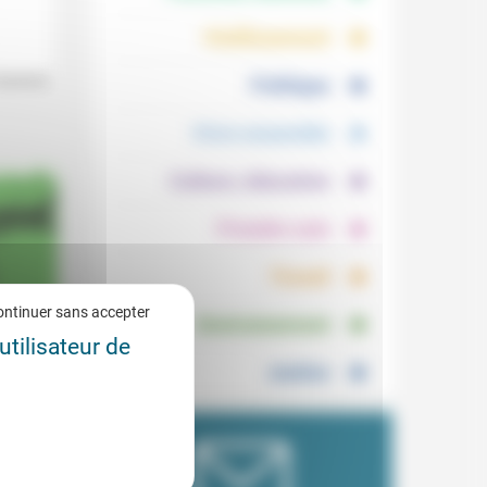
.
.
Vieillissement
.
oninck.
Politique
.
Vivre ensemble
.
Culture, éducation
.
Prendre soin
.
Travail
.
ontinuer sans accepter
Environnement
utilisateur de
Justice
de
1/2015
arlie
, titre
rend...