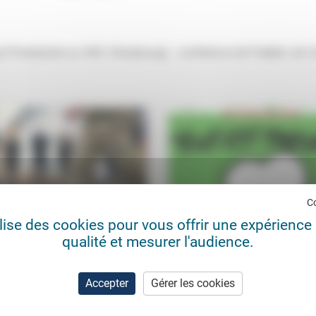
 Protestante au Stift, Strasbourg) : conférence de Frédéric de C
C
ilise des cookies pour vous offrir une expérience 
qualité et mesurer l'audience.
usique de renoncement ?
« Cet acte ouvre la possibilité 
parler »
Paul Sanfourche
27/02/2026
Olivier Abel
16/0
inion qui reste convaincue qu’il
Accepter
Gérer les cookies
outenir l’Ukraine mais une classe
Le « numéro des survivants » de Ch
que («Tant à l’extrême gauche qu’à
Hebdo, sorti en kiosque le 14 janvier
me droite,...
« Tout est pardonné ». La formule p