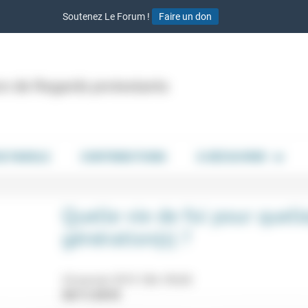
Soutenez Le Forum !
Faire un don
ion de Regards protestants
DE PAROLE
CONTRIBUTIONS
À DÉCOUVRIR
Quelle vie de foi pour quelle
génération(s) ?
24 janvier 2019 18h-19h30
20/11/2018