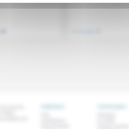
.
.
e
Vivre ensemble
RUBRIQUES
THEMATIQUES
 de ce que l'on
métiers,
À lire
Technique
os analyses, nos
Contributions
Foi, laïcité
Prises de parole
Femmes, homme