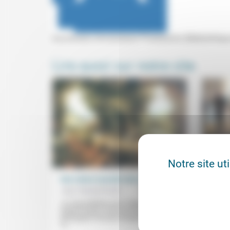
Aumônerie Universitaire Protestante (Médiathèque
Lire aussi sur notre site
Notre site ut
Une vision nouvelle des animaux
Une m
Jean Hassenforder
05/05/2023
Jean-
«Le loup habitera avec l’agneau.» Titré
Une op
d’après Ésaïe, le livre de la philosophe et
faut s
éthologiste Vinciane Despret (dont rend
politi
ici...
l’extrê