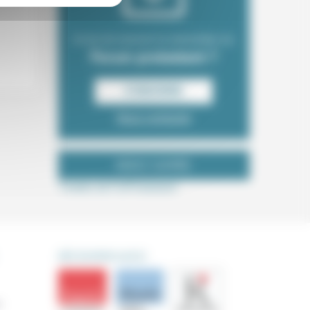
Envie de recevoir la newsletter du
Forum protestant ?
S‘INSCRIRE
Nous contacter
NOUS SUIVRE
Tweets de ForProtestant
DÉCOUVRIR AUSSI
s