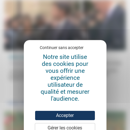
Continuer sans accepter
Notre site utilise
Début de la course d’obstacles
des cookies pour
Frédérick Casadesus
06/09/2024
vous offrir une
«J’ai la conviction qu’il ne maîtrise pas grand-chose.» Ni conviction
ricœurienne, ni coup politique d’envergure, pour le politologue
expérience
Nicolas Rousselier...
utilisateur de
.
qualité et mesurer
l'audience.
Politique
Accepter
Gérer les cookies