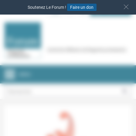
Panneau de gestion des cookies
Soutenez Le Forum !
Faire un don
S‘INSCRIRE
Cercle de réflexion de Regards protestants
MENU