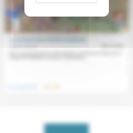
Les communs dans l’histoire européenne
Sylvette Bareau
08/12/2023
Dans ce panorama de la notion de biens communs en France et en
Europe de l’Antiquité à nos jours, l’historienne...
.
.
Vivre ensemble
Travail