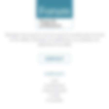
Témoigner de ce que l'on voit, de ce que l'on constate dans nos vies
et nos métiers, échanger nos expériences, nos analyses, nos
expertises et nos idées
CONTACT
RUBRIQUES
À lire
Contributions
Prises de parole
À noter
À consulter