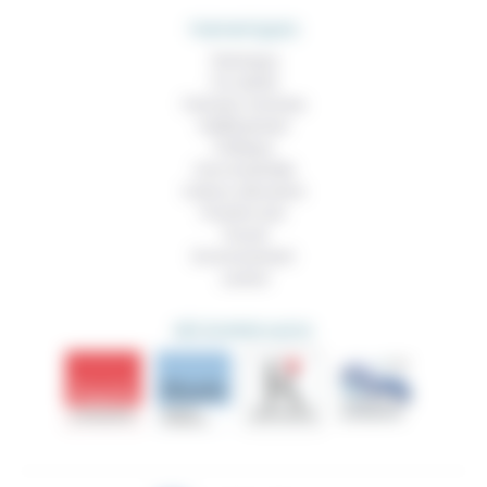
THEMATIQUES
Technique
Foi, laïcité
Femmes, hommes
Vieillissement
Politique
Vivre ensemble
Culture, éducation
Prendre soin
Travail
Environnement
Justice
DÉCOUVRIR AUSSI