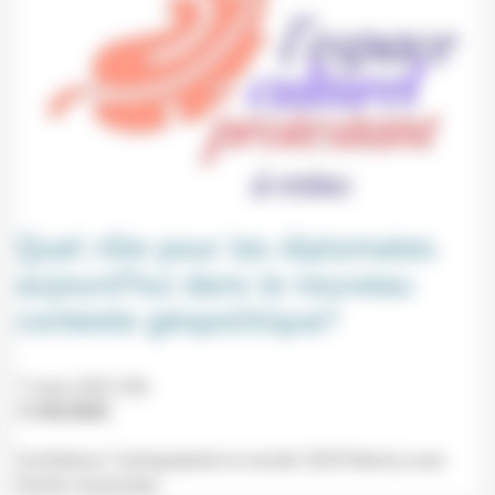
Quel rôle pour les diplomates
aujourd’hui dans le nouveau
contexte géopolitique?
7 mars 2022 20h
11/02/2022
Conférence "Cartographier le monde" (ECP, Reims) avec
Daniel Jouanneau.