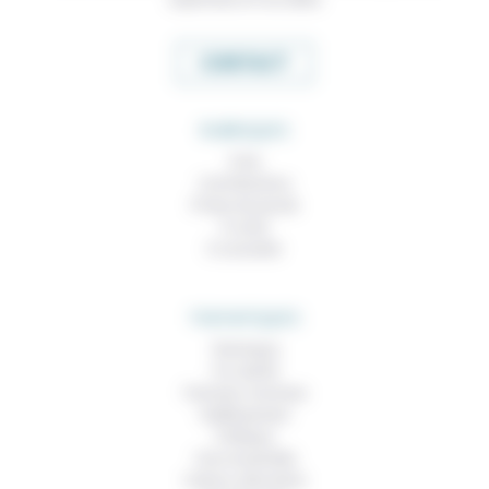
CONTACT
RUBRIQUES
À lire
Contributions
Prises de parole
À noter
À consulter
THEMATIQUES
Technique
Foi, laïcité
Femmes, hommes
Vieillissement
Politique
Vivre ensemble
Culture, éducation