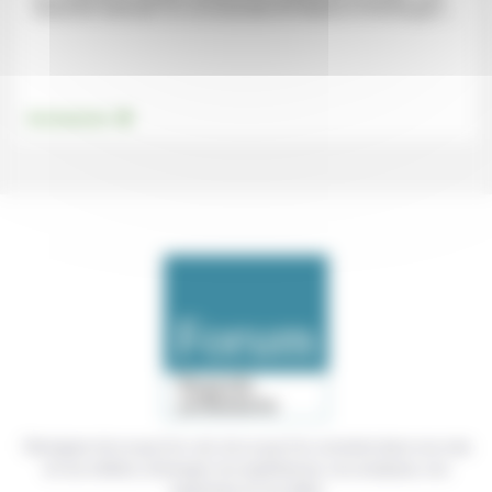
hiérarchie ordonnée» ou «un ensemble de relations et d’échanges»....
.
Environnement
Témoigner de ce que l'on voit, de ce que l'on constate dans nos vies
et nos métiers, échanger nos expériences, nos analyses, nos
expertises et nos idées