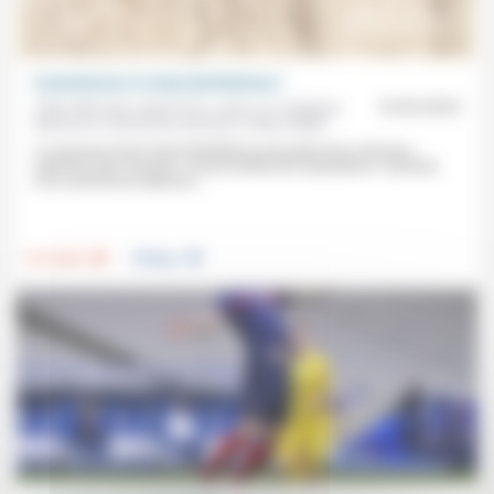
Commémorer la Saint-Barthélemy ?
Claire Bernole, Ingrid Prat, Jean-Luc Gadreau,
10/03/2023
Marianne Carbonnier-Burkard, Olivier Millet
Le massacre de la Saint-Barthélemy fait partie de la mémoire
collective des Français, consensuellement réprobatrice. Symbole
d’un sommet de violences...
.
.
Foi, laïcité
Politique