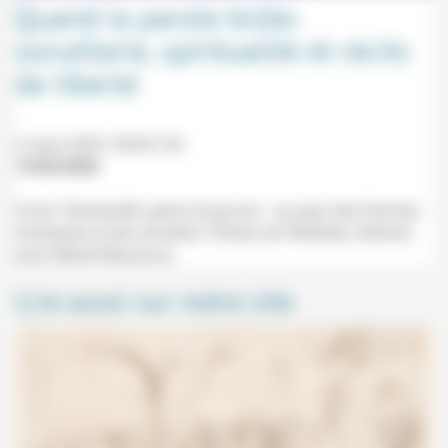
Quand la parole brûle:
sorcellerie, spiritualité et récits
de liberté
2 mars 2026 10h30-12h
13/02/2026
Cours "Spiritualité, genre et pouvoir : au pays des femmes
mystiques et des sorcières" (Palais de l'Athénée, Genève)
avec Mariel Mazzocco.
Lire aussi sur notre site