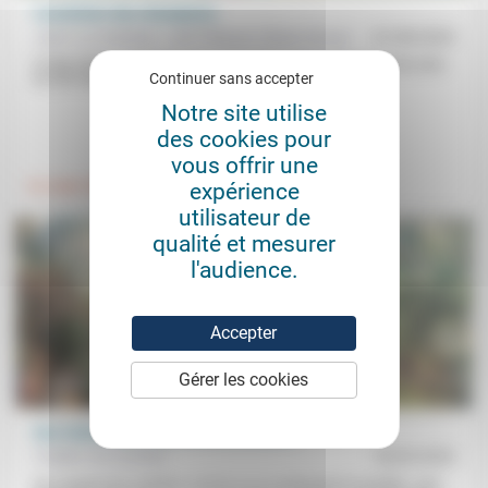
L’aumônier des champions
Jean-Luc Gadreau, Joël Thibault, Olivier Giroud
01/09/2023
À l’été 2024 se dérouleront les Jeux Olympiques de Paris, avec plus
Continuer sans accepter
de 200 nations représentées, près de 11000 athlètes...
Notre site utilise
des cookies pour
.
.
vous offrir une
expérience
Foi, laïcité
Vivre ensemble
utilisateur de
qualité et mesurer
l'audience.
Accepter
Gérer les cookies
Une vision relationnelle de la création
Frédéric de Coninck
18/03/2023
On comprend la Création comme on se représente la société: «une