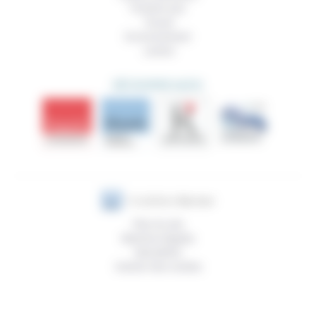
Prendre soin
Travail
Environnement
Justice
DÉCOUVRIR AUSSI
Plan du site
Mentions légales
Newsletter
Gestion des cookies