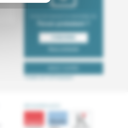
Envie de recevoir la newsletter du
Forum protestant ?
S‘INSCRIRE
Nous contacter
NOUS SUIVRE
Tweets de ForProtestant
DÉCOUVRIR AUSSI
s