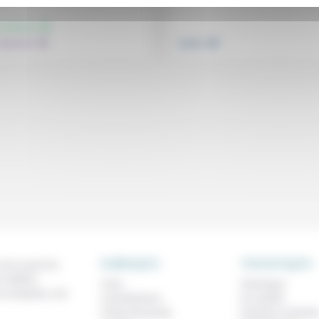
.
.
.
, hommes
 éducation
Justice
RUBRIQUES
THEMATIQUES
 de ce que l'on
métiers,
À lire
Technique
os analyses, nos
Contributions
Foi, laïcité
Prises de parole
Femmes, homme