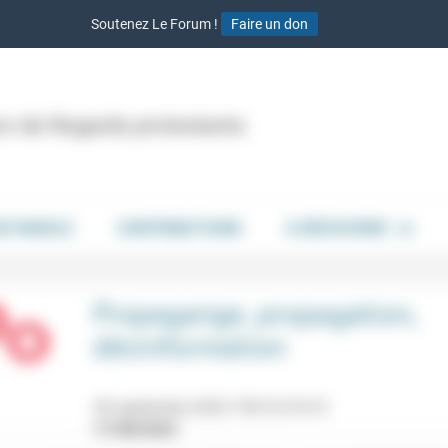
Soutenez Le Forum !
Faire un don
ion de Regards protestants
DE PAROLE
CONTRIBUTIONS
À DÉCOUVRIR
Propagange, propagation,
désinformation
28 septembre 2023 19h15-21h15
17/08/2023