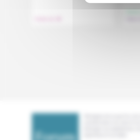
.
Femmes
Prendre soin
Culture,
Témoigner de ce que l'on voit,
constate dans nos vies et nos 
échanger nos expériences, n
expertises et nos idées