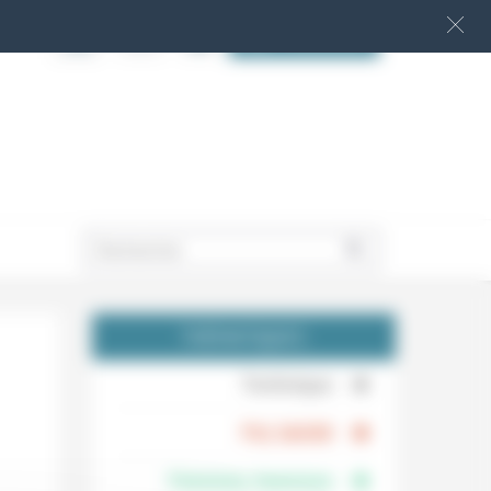
S‘INSCRIRE
.
THÉMATIQUES
.
Technique
.
Foi, laïcité
Femmes, hommes