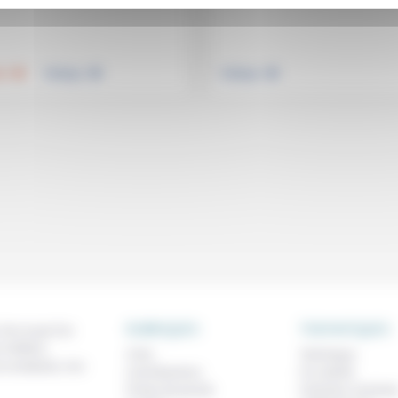
.
.
.
té
Politique
Politique
RUBRIQUES
THEMATIQUES
 de ce que l'on
métiers,
À lire
Technique
os analyses, nos
Contributions
Foi, laïcité
Prises de parole
Femmes, homme