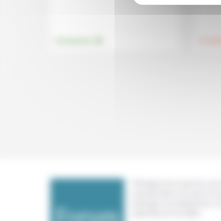
.
Environnement
Foi, laïci
Témoigner de ce que l'on voit,
constate dans nos vies et nos 
échanger nos expériences, n
expertises et nos idées