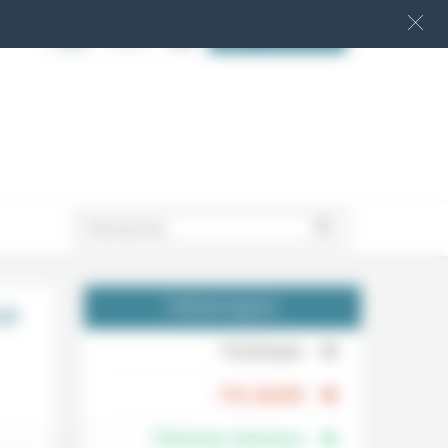
S‘INSCRIRE
.
ue
THÉMATIQUES
.
Technique
.
Foi, laïcité
Femmes, hommes