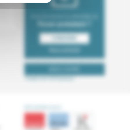
Envie de recevoir la newsletter du
Forum protestant ?
S‘INSCRIRE
Nous contacter
NOUS SUIVRE
Tweets de ForProtestant
DÉCOUVRIR AUSSI
s