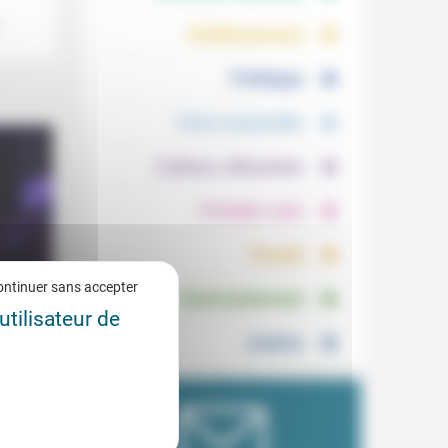
.
.
Vieillissement
.
Politique
.
Vivre ensemble
.
Culture, éducation
.
Prendre soin
.
Travail
.
ontinuer sans accepter
Environnement
utilisateur de
Justice
3/2026
é
e