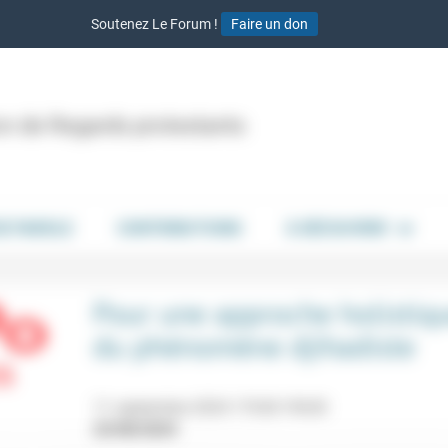
Soutenez Le Forum !
Faire un don
ion de Regards protestants
DE PAROLE
CONTRIBUTIONS
À DÉCOUVRIR
Pour une approche holistiq
du phénomène djihadiste
11 septembre 2024 17h30-19h30
23/08/2024