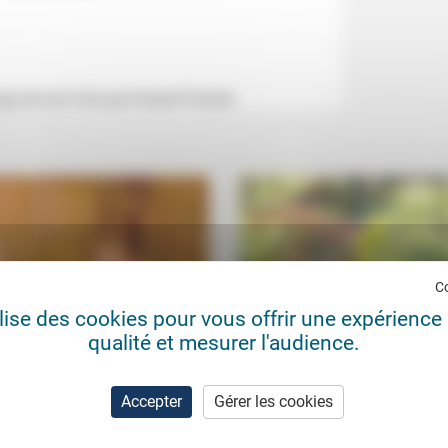
) de son livre par Daniel Fischer.
C
ilise des cookies pour vous offrir une expérience 
qualité et mesurer l'audience.
illissement de l’Église, une
La poésie comme ressource d
 nouvelle ? (2)
guerre
Accepter
Gérer les cookies
Tartar-Goddet,
10/11/2023
Jacqueline Assaël
27/0
ane Lavignotte
Dans ce journal du début du