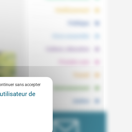
.
.
Vieillissement
.
Politique
.
Vivre ensemble
.
Culture, éducation
.
Prendre soin
.
Travail
.
ontinuer sans accepter
Environnement
utilisateur de
Justice
e
3/2020