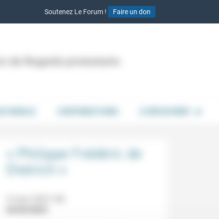
Soutenez Le Forum !
Faire un don
ion de Regards protestants
DE PAROLE
CONTRIBUTIONS
À DÉCOUVRIR
« Philippe Frédéric de
Dietrich »
9 mars 2023 18h
03/03/2023