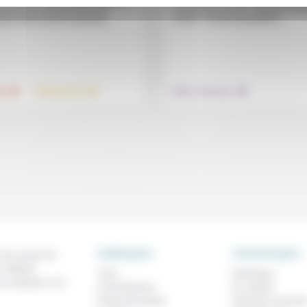
confinement, Jacqueline Assaël r
n vieillit, quand l’Église vieillit, le
la naissance d’une « réaction de 
 est que les pulsions de mort
active » contre la pandémie...
plus fortes que les pulsions...
.
.
.
té
Vieillissement
Culture, éducation
RUBRIQUES
THEMATIQUES
 de ce que l'on
métiers,
À lire
Technique
os analyses, nos
Contributions
Foi, laïcité
Prises de parole
Femmes, homme