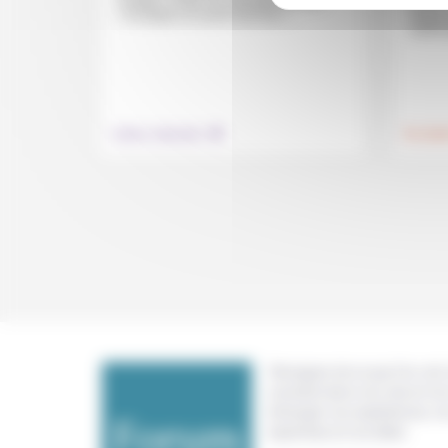
monde», ce qui «ne veut pas dire leur
Quand o
« inculquer un savoir tout fait »...
risque
soient 
.
Culture, éducation
Foi, laïci
Témoigner de ce que l'on voit,
constate dans nos vies et nos 
échanger nos expériences, n
expertises et nos idées