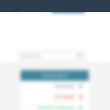
S‘INSCRIRE
.
THÉMATIQUES
.
Technique
.
Foi, laïcité
Femmes, hommes