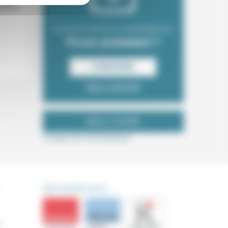
aconte
défense
Envie de recevoir la newsletter du
Forum protestant ?
S‘INSCRIRE
Nous contacter
NOUS SUIVRE
Tweets de ForProtestant
DÉCOUVRIR AUSSI
s