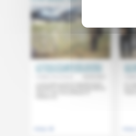
La France et le génocide rwandais:
Les su
une responsabilité institutionnelle
dépar
Frédéric de Coninck
29/03/2021
Frédér
La principale question à laquelle devait
Il y a
répondre la commission Rwanda était de
tour du
savoir si «les choix politiques et
l’autre
militaires de...
.
Politique
Politiqu