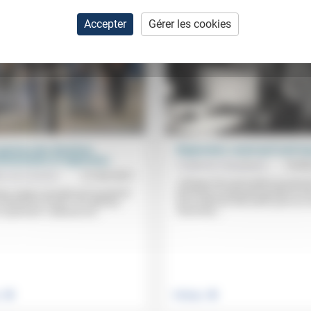
Accepter
Gérer les cookies
rprises des élections
Régionales: avant qu’il soit tro
tementales et régionales
Frédérick Casadesus
15/0
ic de Coninck
21/06/2021
«Chaque fois qu’on place au pouvo
personne en pensant qu’elle ne se
 deux signes envoyés par le premier
qu’un élément décoratif posé sur 
 dimanche 20 juin: l’un attendu,
cheminée,...
 surprenant. L’attendu est...
.
.
e
Politique