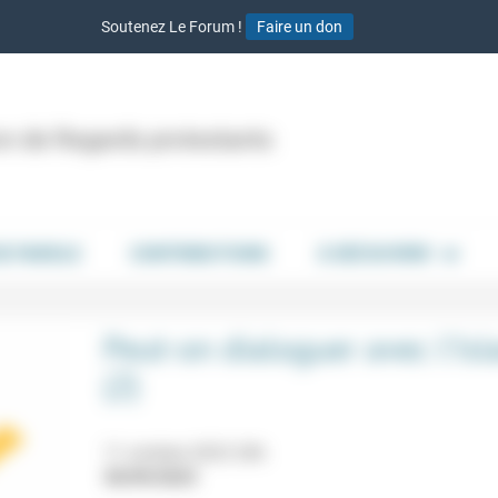
Soutenez Le Forum !
Faire un don
ion de Regards protestants
DE PAROLE
CONTRIBUTIONS
À DÉCOUVRIR
Peut-on dialoguer avec l’Is
(2)
11 octobre 2023 20h
30/09/2023