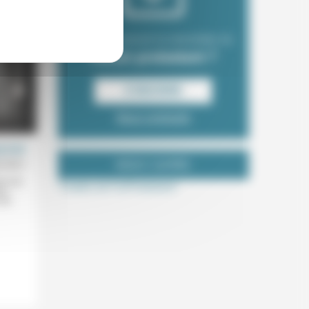
Envie de recevoir la newsletter du
Forum protestant ?
S‘INSCRIRE
Nous contacter
p tard
NOUS SUIVRE
6/2021
ir une
Tweets de ForProtestant
ra
une