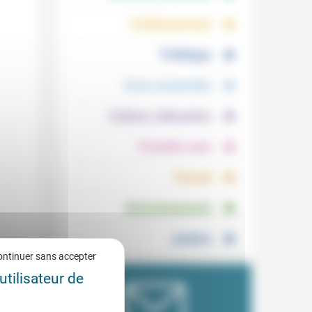
.
.
Vieillissement
.
Politique
.
Vivre ensemble
.
Culture, éducation
.
Prendre soin
.
Travail
.
Environnement
Justice
ontinuer sans accepter
utilisateur de