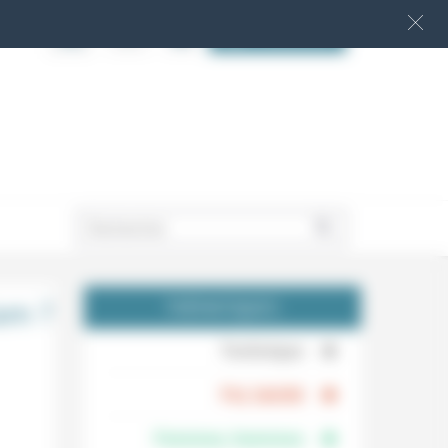
S‘INSCRIRE
.
lam ?
THÉMATIQUES
.
Technique
.
Foi, laïcité
Femmes, hommes