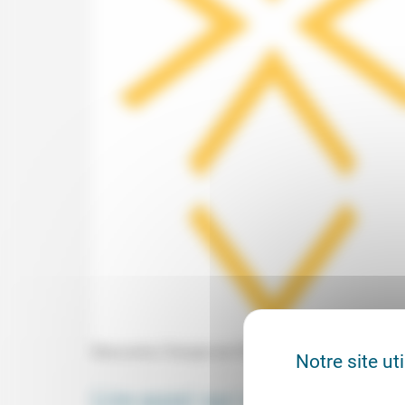
Rencontre (Temple de l'Étoile, Paris) avec Boumé
Notre site ut
Lire aussi sur notre site