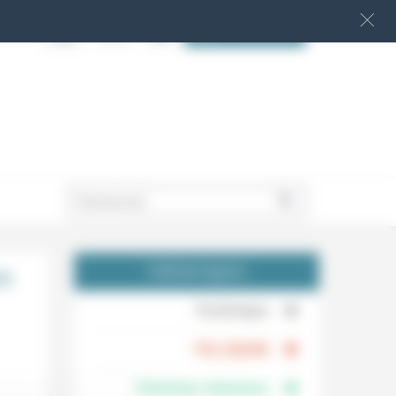
S‘INSCRIRE
.
on
THÉMATIQUES
.
Technique
.
Foi, laïcité
Femmes, hommes