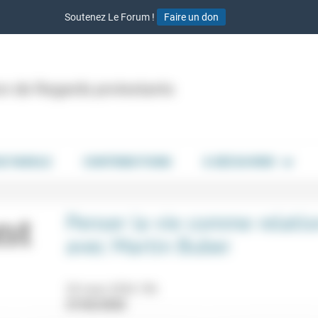
Soutenez Le Forum !
Faire un don
ion de Regards protestants
DE PAROLE
CONTRIBUTIONS
À DÉCOUVRIR
Penser la vie comme relati
avec Martin Buber
20 mars 2026 19h
27/02/2026