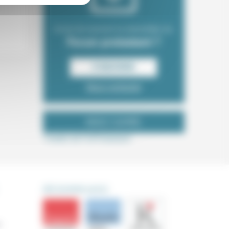
Envie de recevoir la newsletter du
Forum protestant ?
S‘INSCRIRE
Nous contacter
NOUS SUIVRE
Tweets de ForProtestant
DÉCOUVRIR AUSSI
s