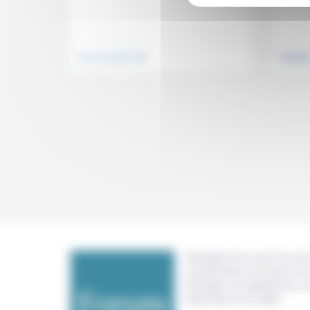
.
Vivre ensemble
Politiqu
Témoigner de ce que l'on voit,
constate dans nos vies et nos 
échanger nos expériences, n
expertises et nos idées