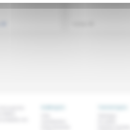
.
.
e
Technique
RUBRIQUES
THEMATIQUES
 de ce que l'on
métiers,
À lire
Technique
os analyses, nos
Contributions
Foi, laïcité
Prises de parole
Femmes, homme