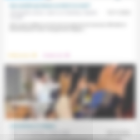
Une société qui donne un droit à la mort?
Christophe Jacon, Jean-Luc Gadreau, Sophie
19/11/2022
Crozier
Alors que le débat sur la fin de vie reprend une tournure officielle et
devrait aboutir à des changements légaux,...
.
.
Vieillissement
Prendre soin
Journalisme et religion
Jean-Luc Gadreau, Linda Caille
08/10/2022