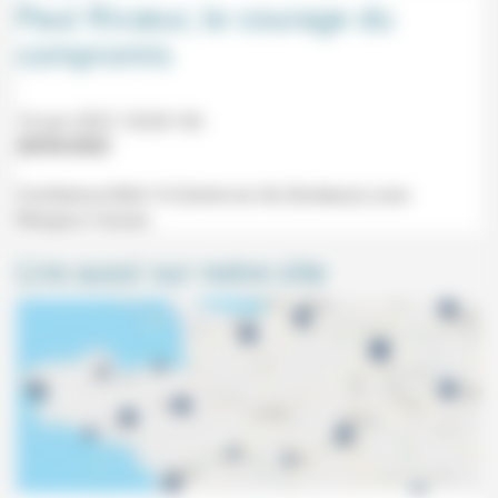
Paul Ricœur, le courage du
compromis
16 juin 2022 12h30-14h
28/05/2022
Conférence Midi-14 (Centre du Hâ, Bordeaux) avec
Margaux Cassan.
Lire aussi sur notre site