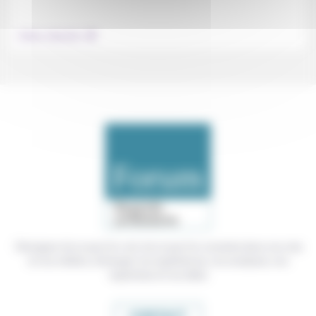
.
Culture, éducation
Témoigner de ce que l'on voit, de ce que l'on constate dans nos vies
et nos métiers, échanger nos expériences, nos analyses, nos
expertises et nos idées