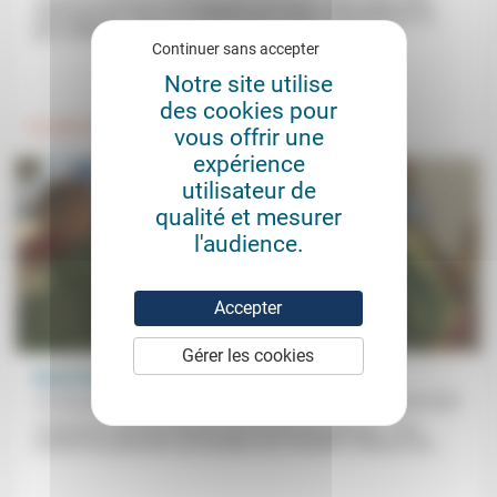
«Donner la primeur au témoignage personnel.» Pour Linda Caille
(interrogée par Jean-Luc Gadreau pour Solaé), le journalisme, en
plus d’obliger...
Continuer sans accepter
.
.
Notre site utilise
des cookies pour
Foi, laïcité
Culture, éducation
vous offrir une
expérience
utilisateur de
qualité et mesurer
l'audience.
Accepter
Gérer les cookies
Bonne Nouvelle contre «fake news»
Christophe Verrey
22/02/2021
«C’est par le chef des démons qu’il chasse les démons.» Tout
comme ces pharisiens qui tentaient de combattre l’influence de...