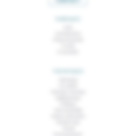
CONTACT
RUBRIQUES
À lire
Contributions
Prises de parole
À noter
À consulter
THEMATIQUES
Technique
Foi, laïcité
Femmes, hommes
Vieillissement
Politique
Vivre ensemble
Culture, éducation
Prendre soin
Travail
Environnement