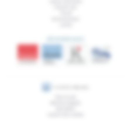
Culture, éducation
Prendre soin
Travail
Environnement
Justice
DÉCOUVRIR AUSSI
Plan du site
Mentions légales
Newsletter
Gestion des cookies