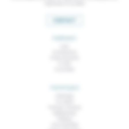
expertises et nos idées
CONTACT
RUBRIQUES
À lire
Contributions
Prises de parole
À noter
À consulter
THEMATIQUES
Technique
Foi, laïcité
Femmes, hommes
Vieillissement
Politique
Vivre ensemble