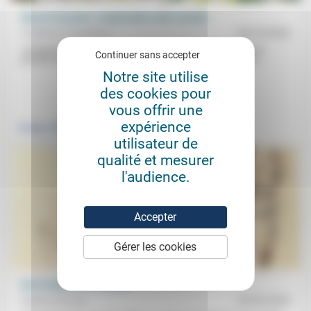
Marcel Gauchet: comprendre notre monde
Frédérick Casadesus
29/10/2024
«Comprendre la façon dont s’organise la Cité»: c’est l’axe de la
Continuer sans accepter
pensée de Marcel Gauchet qui s’interroge dans son nouveau...
Notre site utilise
des cookies pour
.
.
vous offrir une
expérience
Politique
Culture, éducation
utilisateur de
qualité et mesurer
l'audience.
Accepter
Gérer les cookies
De la violence à l’altérité
Nadine Davous
22/02/2024