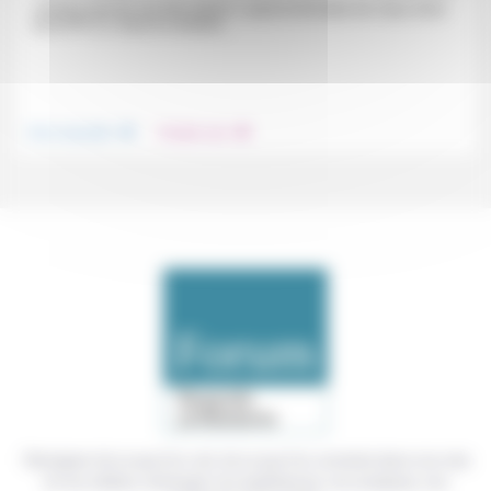
«Prenez soin les uns des autres !», peut-on lire dans les vœux 2024
de la FPF (1). Dans le contexte...
.
.
Vivre ensemble
Prendre soin
Témoigner de ce que l'on voit, de ce que l'on constate dans nos vies
et nos métiers, échanger nos expériences, nos analyses, nos