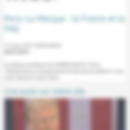
Paris-La Mecque : la France et le
Hajj
12 mars 2019 18h30-20h30
09/01/2019
Conférence publique de l'IISMM (EHESS, Paris) :
"identifications et appartenances des jeunes pèlerins" avec
Leila Seurat et Jihan Safar.
Lire aussi sur notre site