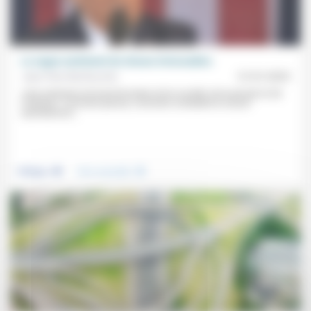
Le vague sentiment de choses irrévocables
Jean-Paul Sanfourche
31/01/2025
«Une entreprise de transformation de la société, de la pensée et de
l’individu»: comment penser, comment combattre le nouvel
autoritarisme...
.
.
Politique
Vivre ensemble