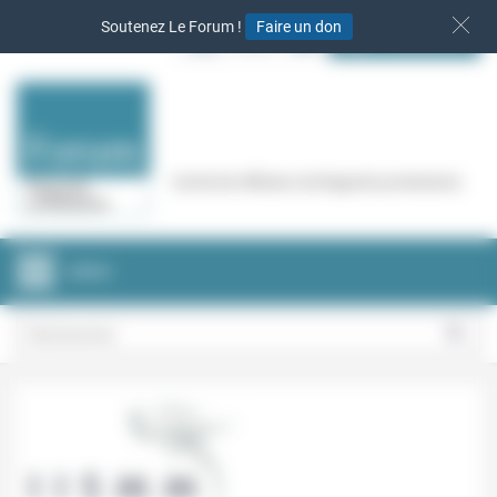
Panneau de gestion des cookies
Soutenez Le Forum !
Faire un don
S‘INSCRIRE
Cercle de réflexion de Regards protestants
MENU