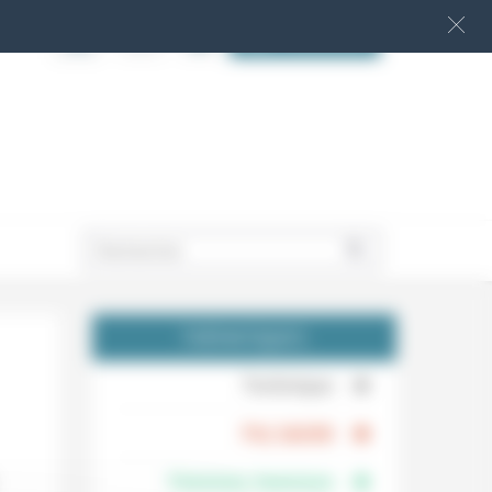
S‘INSCRIRE
.
THÉMATIQUES
.
Technique
.
Foi, laïcité
Femmes, hommes