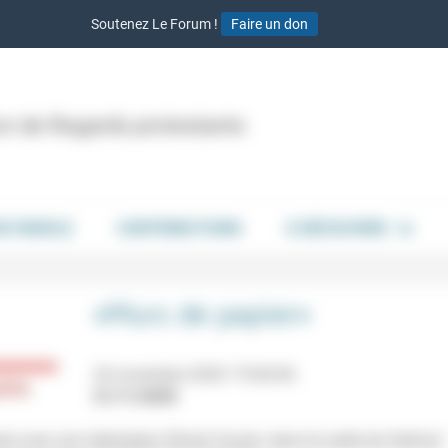
Soutenez Le Forum !
Faire un don
ion de Regards protestants
DE PAROLE
CONTRIBUTIONS
À DÉCOUVRIR
«Murs de papier»
24 novembre 2020 17h30-0h
21/11/2020
ne) avec son réalisateur Olivier Cousin, dans le cadre du festival