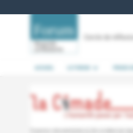
Panneau de gestion des cookies
Cercle de réflex
ACCUEIL
LE FORUM
PRISES 
Projection dématérialisée du film et débat (en lig