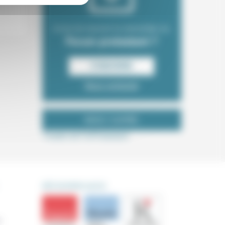
Envie de recevoir la newsletter du
Forum protestant ?
S‘INSCRIRE
Nous contacter
NOUS SUIVRE
Tweets de ForProtestant
DÉCOUVRIR AUSSI
s