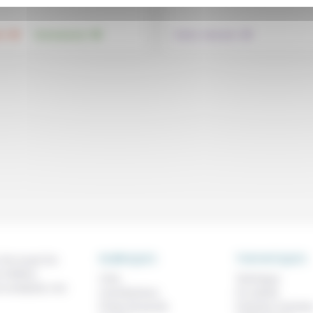
.
.
.
té
Environnement
Culture, éducation
RUBRIQUES
THEMATIQUES
 de ce que l'on
métiers,
À lire
Technique
os analyses, nos
Contributions
Foi, laïcité
Prises de parole
Femmes, homme