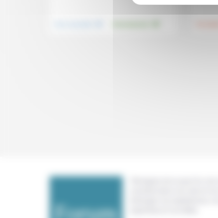
.
.
Vivre ensemble
Environnement
Foi, laïci
Témoigner de ce que l'on voit,
constate dans nos vies et nos 
échanger nos expériences, n
expertises et nos idées