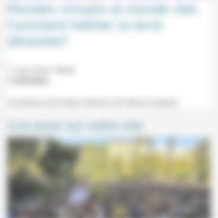
Mondes virtuels et monde réel.
Comment habiter la terre
dévastée?
7 mars 2023 18h30
11/02/2023
Conférence (Uni Mail, Genève) de Fabrice Hadjadj.
Lire aussi sur notre site