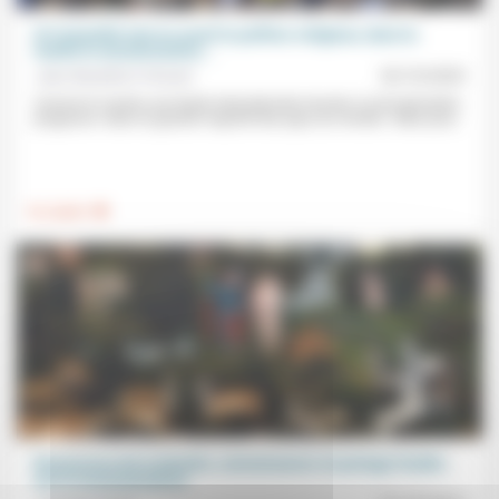
Si l’actualité met en avant le politico-religieux, dans la
réalité la sécularisation...
Jean Baubérot-Vincent
02/10/2025
Comme le montre une étude internationale récente, la sécularisation
progresse «dans la grande majorité des pays du monde». Mais pour...
.
Foi, laïcité
Ressources de la planète, connaissance et partage fondés
sur la reconnaissance