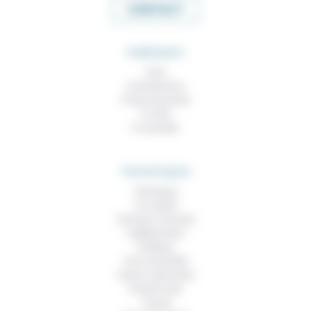
CONTACT
RUBRIQUES
À lire
Contributions
Prises de parole
À noter
À consulter
THEMATIQUES
Technique
Foi, laïcité
Femmes, hommes
Vieillissement
Politique
Vivre ensemble
Culture, éducation
Prendre soin
Travail