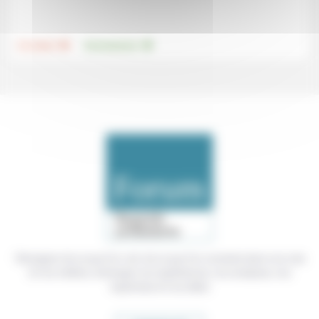
.
.
Foi, laïcité
Environnement
Témoigner de ce que l'on voit, de ce que l'on constate dans nos vies
et nos métiers, échanger nos expériences, nos analyses, nos
expertises et nos idées