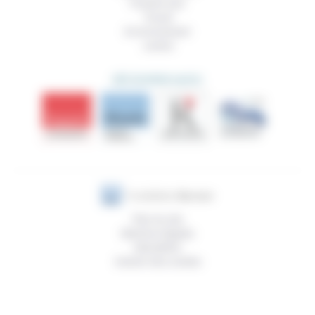
Prendre soin
Travail
Environnement
Justice
DÉCOUVRIR AUSSI
Plan du site
Mentions légales
Newsletter
Gestion des cookies