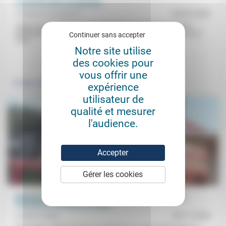
L’autorité mise en question
Frédérick Casadesus
03/07/2023
«Nous ne reconnaissons plus de limite à notre liberté.» Pour le
philosophe Lucien Jaume (interrogé par Frédérick Casadesus), la
Continuer sans accepter
crise...
Notre site utilise
.
.
des cookies pour
vous offrir une
Politique
Vivre ensemble
expérience
utilisateur de
qualité et mesurer
l'audience.
Accepter
Gérer les cookies
Malaise dans l’interculturel ? Quelques réflexions sur
l’identité, la frontière, la haine
Guilhen Antier
29/11/2024