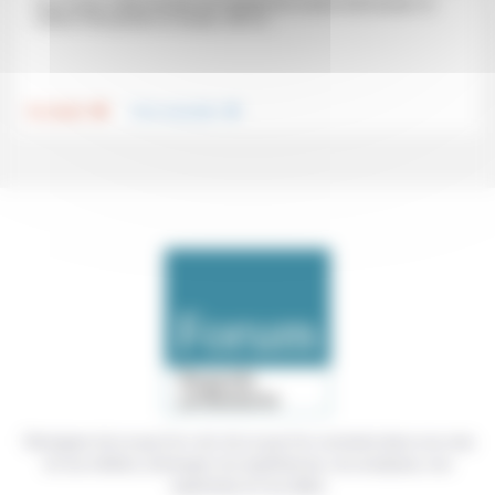
Pour Freud, «l’être humain est malade de ce qui le fait humain: la
culture n’est jamais un acquis, elle ne...
.
.
Foi, laïcité
Vivre ensemble
Témoigner de ce que l'on voit, de ce que l'on constate dans nos vies
et nos métiers, échanger nos expériences, nos analyses, nos
expertises et nos idées