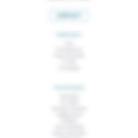
CONTACT
RUBRIQUES
À lire
Contributions
Prises de parole
À noter
À consulter
THEMATIQUES
Technique
Foi, laïcité
Femmes, hommes
Vieillissement
Politique
Vivre ensemble
Culture, éducation