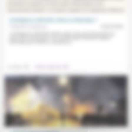
L’intelligence artificielle: divine ou diabolique ?
Frédérick Casadesus
24/02/2026
«L’intelligence artificielle révèle autant notre part d’humanité que
notre part d’inhumanité.» Pour la philosophe Gabrielle Halpern
(interrogée par Frédérick Casadesus),...
.
.
Technique
Culture, éducation