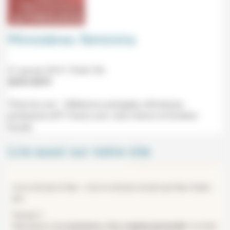
Ministères féminins
31 janvier 2019 17h45-19h
26/01/2019
"Éclat de voix" - Réflexions partagées orthodoxes-
protestants (IPT, Paris) avec Julia Vidovic et Emeline
Daudé.
Lire aussi sur notre site