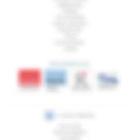
Vieillissement
Politique
Vivre ensemble
Culture, éducation
Prendre soin
Travail
Environnement
Justice
DÉCOUVRIR AUSSI
Plan du site
Mentions légales
Newsletter