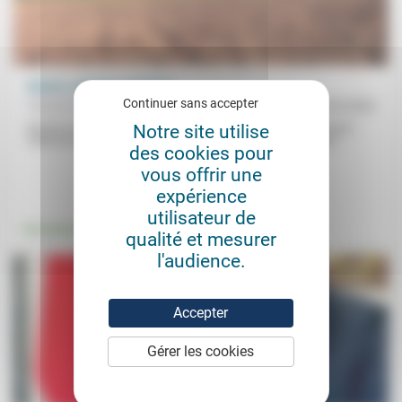
Nature, création et limites
Continuer sans accepter
Patrice Rolin
05/02/2020
Notre site utilise
Entrons en dialogue avec plusieurs textes bibliques qui évoquent
l’idée de nature. Si la Bible évoque en de nombreux passages...
des cookies pour
vous offrir une
.
expérience
utilisateur de
Environnement
qualité et mesurer
l'audience.
Accepter
Gérer les cookies