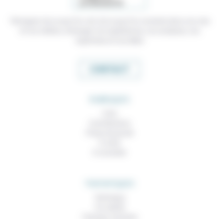
Témoigner de ce que l'on voit, de ce que l'on constate dans nos vies
et nos métiers, échanger nos expériences, nos analyses, nos
expertises et nos idées
CONTACT
RUBRIQUES
À lire
Contributions
Prises de parole
À noter
À consulter
THEMATIQUES
Technique
Foi, laïcité
Femmes, hommes