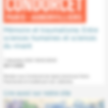
Mémoire et traumatisme. Entre
sciences humaines et sciences
du vivant
7 décembre 2020 18h30-20h30
20/11/2020
Rendez-vous Condorcet (en ligne) donné par Denis
Peschanski et modéré par Ivan Jablonka.
Lire aussi sur notre site