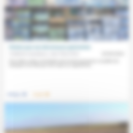
Prêcher pour une décroissance généralisée
Frédérick Casadesus, Jean-Pierre Rive
25/09/2023
Pour lutter contre «la tentation de la toute-puissance» et pallier les
manques d’un État qui n’est «plus en capacité de...
.
.
Politique
Travail