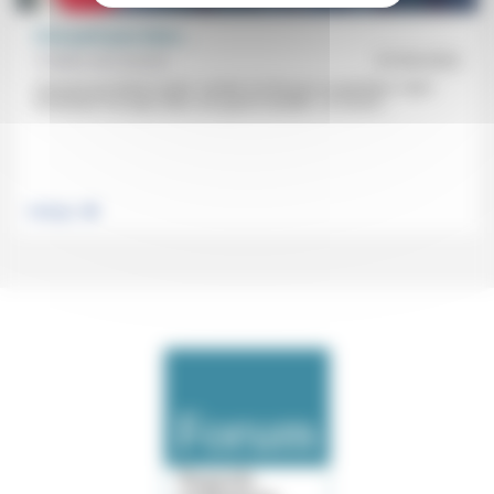
C’est parti pour durer…
Frédéric de Coninck
07/03/2022
L’homme qui disait vouloir «rendre à la Russie sa grandeur» vient
d’entrainer son pays dans une guerre durable. La course...
.
Politique